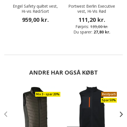
Engel Safety quiltet vest,
Portwest Berlin Executive
Hi-vis Rød/Sort
vest, Hi-Vis Rød
G
959,00 kr.
111,20 kr.
Førpris:
139,00 kr.
Du sparer:
27,80 kr.
ANDRE HAR OGSÅ KØBT
Mix 3 - spar 20%
Restparti
Spar 50%