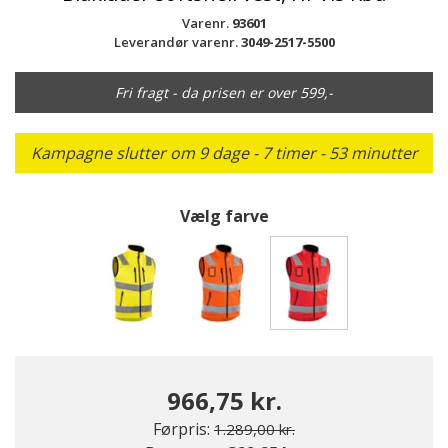
Varenr.
93601
Leverandør varenr.
3049-2517-5500
Fri fragt - da prisen er over 599,-
Kampagne slutter om 9 dage - 7 timer - 53 minutter
Vælg farve
valgte
966,75 kr.
Pris nedsat fra
til
Førpris:
1.289,00 kr.