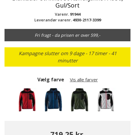
Gul/Sort
Varenr.
91944
Leverandør varenr.
4930-2117-3399
Fri fragt - da prisen er over 599,-
Kampagne slutter om 9 dage - 17 timer - 41
minutter
Vælg farve
Vis alle farver
719,25 kr.