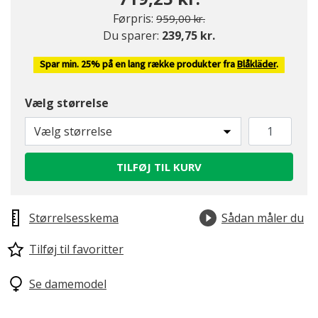
Pris nedsat fra
til
Førpris:
959,00 kr.
Du sparer:
239,75 kr.
valgte
Spar min. 25% på en lang række produkter fra
Blåkläder
.
Vælg størrelse
Vælg størrelse
TILFØJ TIL KURV
Størrelsesskema
Sådan måler du
Tilføj til favoritter
Se damemodel