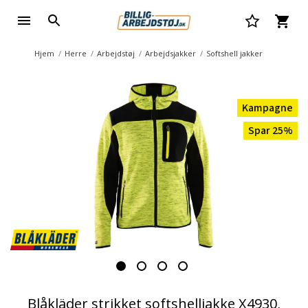
Hjem
Herre
Arbejdstøj
Arbejdsjakker
Softshell jakker
Kampagne
Spar 25%
Blåkläder strikket softshelljakke X4930,