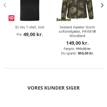
ID Yes T-shirt, Sort
Seeland Hawker Storm
S
softshelljakke, PRYM1®
49,00 kr.
Fra
Woodland
149,00 kr.
Førpris:
999,00 kr.
Du sparer:
850,00 kr.
VORES KUNDER SIGER