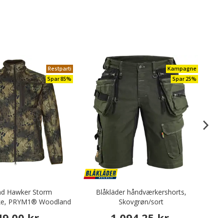
Restparti
Kampagne
Spar 85%
Spar 25%
nd Hawker Storm
Blåkläder håndværkershorts,
kke, PRYM1® Woodland
Skovgrøn/sort
49,00 kr.
1.094,25 kr.