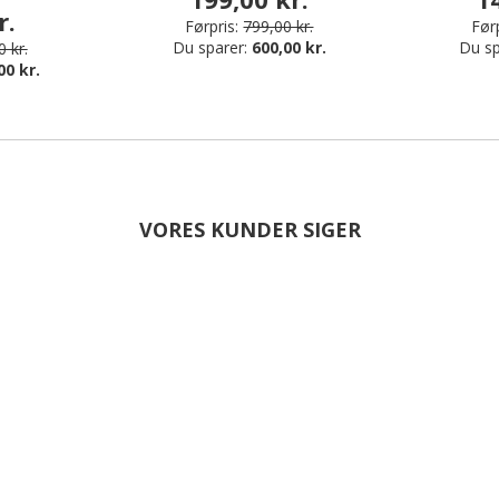
r.
Førpris:
799,00 kr.
Førp
Du sparer:
600,00 kr.
Du sp
 kr.
00 kr.
VORES KUNDER SIGER