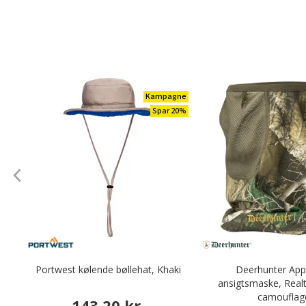
Kampagne
Spar 20%
Portwest kølende bøllehat, Khaki
Deerhunter Ap
ansigtsmaske, Real
camouflag
143,20 kr.