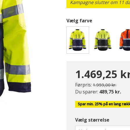
Kampagne slutter om 11 dag
Vælg farve
valgte
1.469,25 kr
Pris nedsat fra
til
Førpris:
1.959,00 kr.
Du sparer:
489,75 kr.
Spar min. 25% på en lang ræk
Vælg størrelse