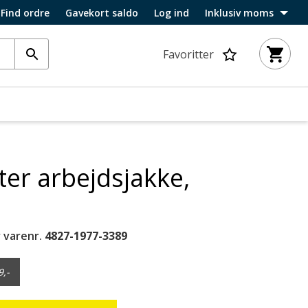
Find ordre
Gavekort saldo
Log ind
Inklusiv moms
Favoritter
ter arbejdsjakke,
 varenr.
4827-1977-3389
9,-