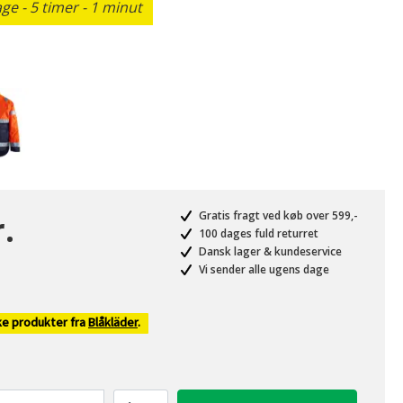
e - 5 timer - 1 minut
.
Gratis fragt ved køb over 599,-
100 dages fuld returret
Dansk lager & kundeservice
Vi sender alle ugens dage
ke produkter fra
Blåkläder
.