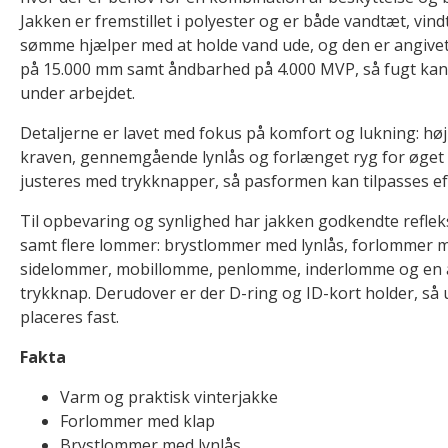
Jakken er fremstillet i polyester og er både vandtæt, vi
sømme hjælper med at holde vand ude, og den er angivet
på 15.000 mm samt åndbarhed på 4.000 MVP, så fugt kan
under arbejdet.
Detaljerne er lavet med fokus på komfort og lukning: høj
kraven, gennemgående lynlås og forlænget ryg for øget
justeres med trykknapper, så pasformen kan tilpasses ef
Til opbevaring og synlighed har jakken godkendte reflek
samt flere lommer: brystlommer med lynlås, forlommer m
sidelommer, mobillomme, penlomme, inderlomme og e
trykknap. Derudover er der D-ring og ID-kort holder, så 
placeres fast.
Fakta
Varm og praktisk vinterjakke
Forlommer med klap
Brystlommer med lynlås