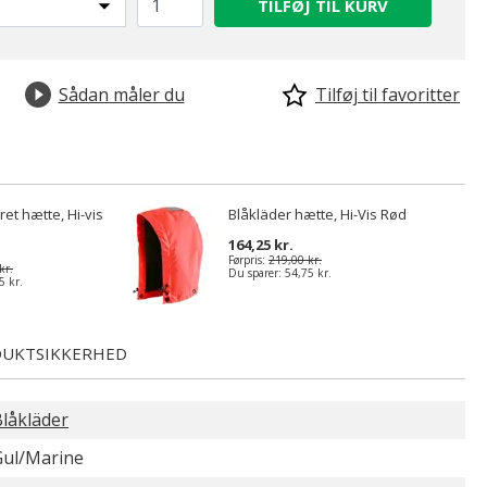
TILFØJ TIL KURV
Sådan måler du
Tilføj til favoritter
ret hætte, Hi-vis
Blåkläder hætte, Hi-Vis Rød
164,25 kr.
Førpris:
219,00 kr.
kr.
Du sparer:
54,75 kr.
5 kr.
UKTSIKKERHED
låkläder
Gul/Marine