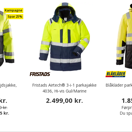
Kampagne
Spar 25%
jdsjakke,
Fristads Airtech® 3-i-1 parkajakke
Blåkläder park
4036, Hi-vis Gul/Marine
kr.
2.499,00 kr.
1.8
0 kr.
Førpr
5 kr.
Du sp