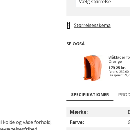
Vælg størrelse
Størrelsesskema
SE OGSÅ
Blåkläder fo
Orange
179,25 kr.
Førpris:
239,00 
Du sparer:
59,7
SPECIFIKATIONER
PROD
Mærke:
B
l kolde og våde forhold,
Farve:
bevægelsesfrihed.