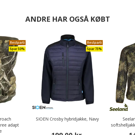
ANDRE HAR OGSÅ KØBT
Restparti
Restparti
Spar 50%
Spar 75%
proach
SIOEN Crosby hybridjakke, Navy
Seela
tree adapt
softshellja
e
199,00 kr.
1