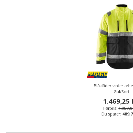
Blåkläder vinter arbe
Gul/Sort
1.469,25 
Førpris:
1.959,0
Du sparer:
489,7