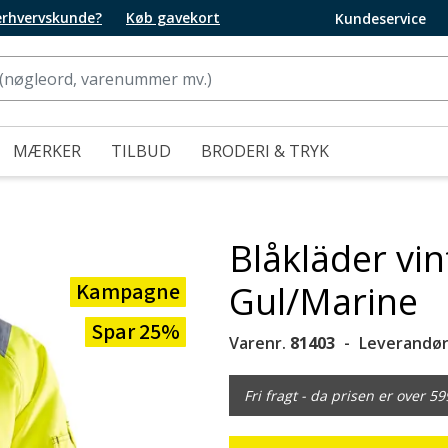
 erhvervskunde?
Køb gavekort
Kundeservice
MÆRKER
TILBUD
BRODERI & TRYK
Blåkläder vin
Kampagne
Gul/Marine
Spar 25%
Varenr.
81403
Leverandør
Fri fragt - da prisen er over 59