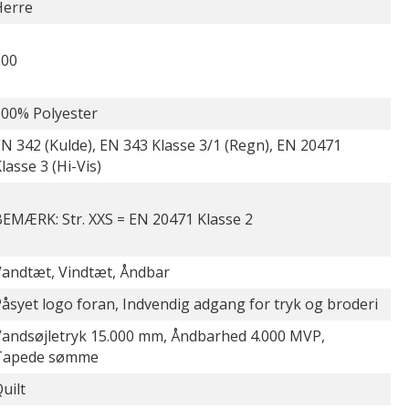
Herre
200
100% Polyester
N 342 (Kulde), EN 343 Klasse 3/1 (Regn), EN 20471
lasse 3 (Hi-Vis)
EMÆRK: Str. XXS = EN 20471 Klasse 2
Vandtæt, Vindtæt, Åndbar
åsyet logo foran, Indvendig adgang for tryk og broderi
Vandsøjletryk 15.000 mm, Åndbarhed 4.000 MVP,
Tapede sømme
uilt