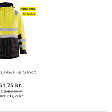
Kampagne
Spar 25%
ajakke, Hi-vis Gul/Sort
51,75 kr.
is:
2.469,00 kr.
arer:
617,25 kr.