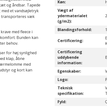
Køn:
ndtæt og åndbar. Tapede
Vægt af
 med et vandsøjletryk
ydermaterialet
 transporteres væk
(g/m2):
Blandingsforhold:
 krave med fleece i
 komfort. Bunden kan
E
Certificering:
ter behov.
K
Certificering
ser for høj synlighed
uddybende
B
ed klap, åbne
information:
n ærmelomme med
udstyr og kort kan
Egenskaber:
Logo:
P
Teknisk
specifikation:
Fyld:
Q