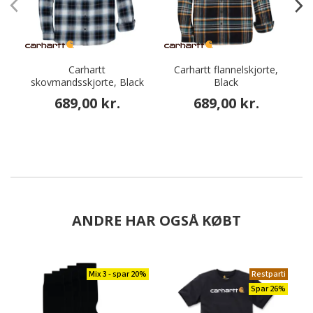
Carhartt
Carhartt flannelskjorte,
S
skovmandsskjorte, Black
Black
689,00 kr.
689,00 kr.
ANDRE HAR OGSÅ KØBT
Mix 3 - spar 20%
Restparti
Spar 26%