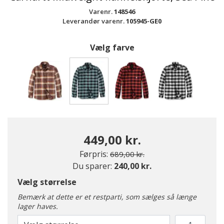
Varenr.
148546
Leverandør varenr.
105945-GE0
Vælg farve
valgte
449,00 kr.
Pris nedsat fra
til
Førpris:
689,00 kr.
Du sparer:
240,00 kr.
Vælg størrelse
Bemærk at dette er et restparti, som sælges så længe
lager haves.