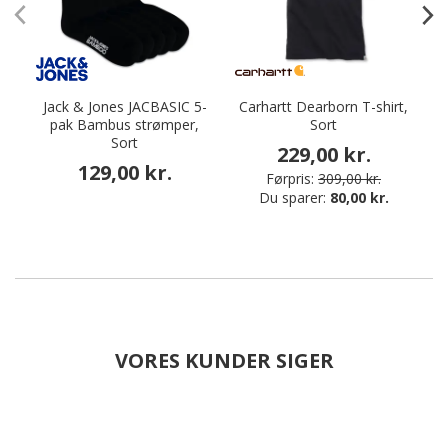
Jack & Jones JACBASIC 5-
Carhartt Dearborn T-shirt,
D
pak Bambus strømper,
Sort
Sort
229,00 kr.
129,00 kr.
Førpris:
309,00 kr.
Du sparer:
80,00 kr.
VORES KUNDER SIGER