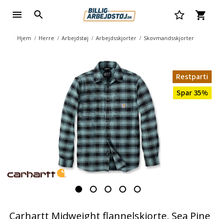
Hjem
Herre
Arbejdstøj
Arbejdsskjorter
Skovmandsskjorter
Restparti
Spar 35%
Carhartt Midweight flannelskjorte, Sea Pine