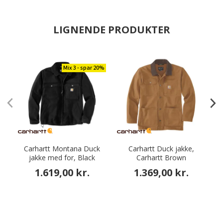
LIGNENDE PRODUKTER
Mix 3 - spar 20%
Carhartt Montana Duck
Carhartt Duck jakke,
C
jakke med for, Black
Carhartt Brown
1.619,00 kr.
1.369,00 kr.