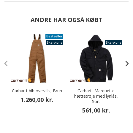
ANDRE HAR OGSÅ KØBT
Bestseller
Skarp pris
Skarp pris
Carhartt bib overalls, Brun
Carhartt Marquette
hættetrøje med lynlås,
a
1.260,00 kr.
Sort
561,00 kr.