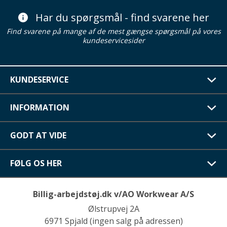
Har du spørgsmål - find svarene her
Find svarene på mange af de mest gængse spørgsmål på vores
kundeservicesider
KUNDESERVICE
INFORMATION
GODT AT VIDE
FØLG OS HER
Billig-arbejdstøj.dk v/AO Workwear A/S
Ølstrupvej 2A
6971 Spjald (ingen salg på adressen)