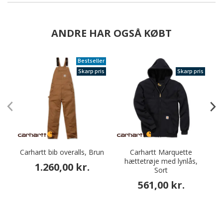
ANDRE HAR OGSÅ KØBT
Bestseller
Skarp pris
Skarp pris
Carhartt bib overalls, Brun
Carhartt Marquette
hættetrøje med lynlås,
a
1.260,00 kr.
Sort
561,00 kr.