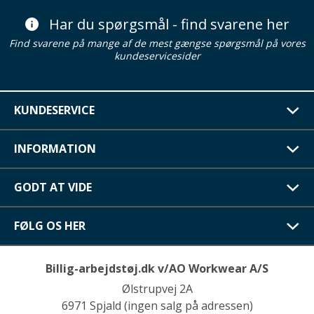
Har du spørgsmål - find svarene her
Find svarene på mange af de mest gængse spørgsmål på vores
kundeservicesider
KUNDESERVICE
INFORMATION
GODT AT VIDE
FØLG OS HER
Billig-arbejdstøj.dk v/AO Workwear A/S
Ølstrupvej 2A
6971 Spjald (ingen salg på adressen)