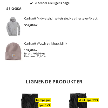
Vi sender alle ugens dage
SE OGSÅ
Carhartt Midweight hættetrøje, Heather grey/black
559,00 kr.
Carhartt Watch strikhue, Mink
139,00 kr.
Førpris:
199,00 kr.
Du sparer:
60,00 kr.
LIGNENDE PRODUKTER
Kampagne
Mix 3 - spar 20%
Spar 15%