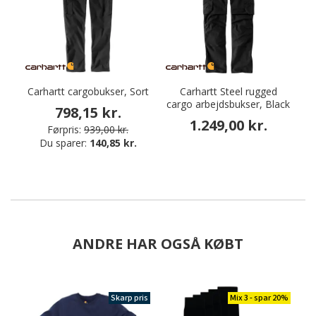
Carhartt cargobukser, Sort
Carhartt Steel rugged
cargo arbejdsbukser, Black
798,15 kr.
1.249,00 kr.
Førpris:
939,00 kr.
Du sparer:
140,85 kr.
ANDRE HAR OGSÅ KØBT
Skarp pris
Mix 3 - spar 20%