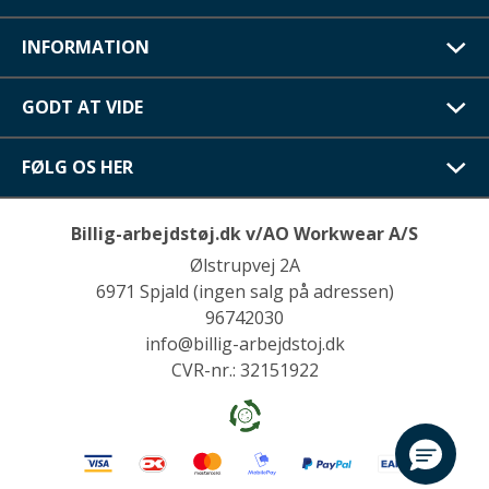
INFORMATION
GODT AT VIDE
FØLG OS HER
Billig-arbejdstøj.dk v/AO Workwear A/S
Ølstrupvej 2A
6971 Spjald (ingen salg på adressen)
96742030
info@billig-arbejdstoj.dk
CVR-nr.: 32151922