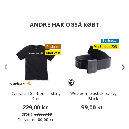
ANDRE HAR OGSÅ KØBT
Bestseller
Restparti
Mix 3 - spar 20%
Spar 26%
Carhartt Dearborn T-shirt,
Westborn elastisk bælte,
Sort
Black
229,00 kr.
99,00 kr.
Førpris:
309,00 kr.
Du sparer:
80,00 kr.