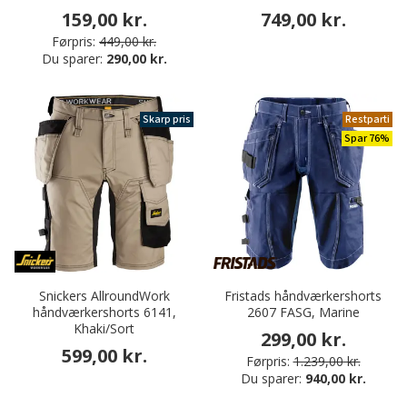
159,00 kr.
749,00 kr.
Førpris:
449,00 kr.
Du sparer:
290,00 kr.
Skarp pris
Restparti
Spar 76%
Snickers AllroundWork
Fristads håndværkershorts
håndværkershorts 6141,
2607 FASG, Marine
Khaki/Sort
299,00 kr.
599,00 kr.
Førpris:
1.239,00 kr.
Du sparer:
940,00 kr.