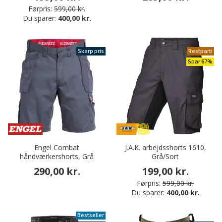
Førpris:
599,00 kr.
Du sparer:
400,00 kr.
Skarp pris
Restparti
Spar 67%
Engel Combat
J.A.K. arbejdsshorts 1610,
håndværkershorts, Grå
Grå/Sort
290,00 kr.
199,00 kr.
Førpris:
599,00 kr.
Du sparer:
400,00 kr.
Bestseller