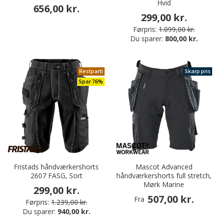
Hvid
656,00 kr.
299,00 kr.
Førpris:
1.099,00 kr.
Du sparer:
800,00 kr.
Restparti
Skarp pris
Spar 76%
Fristads håndværkershorts
Mascot Advanced
2607 FASG, Sort
håndværkershorts full stretch,
Mørk Marine
299,00 kr.
507,00 kr.
Fra
Førpris:
1.239,00 kr.
Du sparer:
940,00 kr.