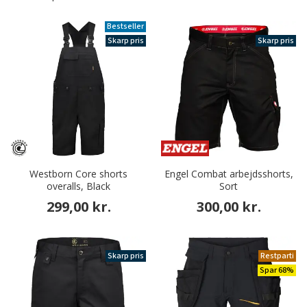
Bestseller
Skarp pris
Skarp pris
Westborn Core shorts
Engel Combat arbejdsshorts,
overalls, Black
Sort
299,00 kr.
300,00 kr.
Skarp pris
Restparti
Spar 68%