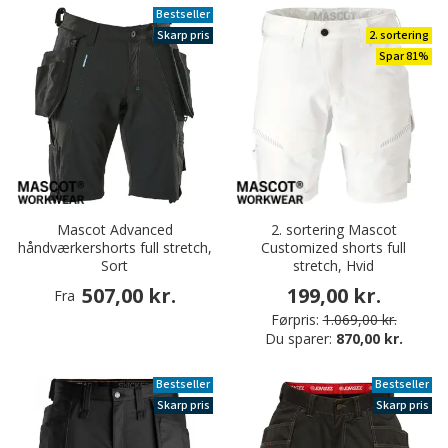
Bestseller
Skarp pris
2. sortering
Spar 81%
Mascot Advanced
2. sortering Mascot
håndværkershorts full stretch,
Customized shorts full
Sort
stretch, Hvid
507,00 kr.
199,00 kr.
Fra
Førpris:
1.069,00 kr.
Du sparer:
870,00 kr.
Bestseller
Bestseller
Skarp pris
Skarp pris