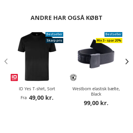
ANDRE HAR OGSÅ KØBT
Bestseller
Bestseller
Skarp pris
Mix 3 - spar 20%
ID Yes T-shirt, Sort
Westborn elastisk bælte,
Black
a
49,00 kr.
Fra
99,00 kr.