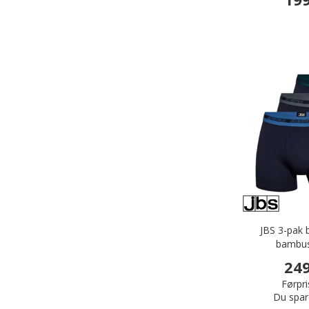
JBS 3-pak 
bambus
249
Førpri
Du spar