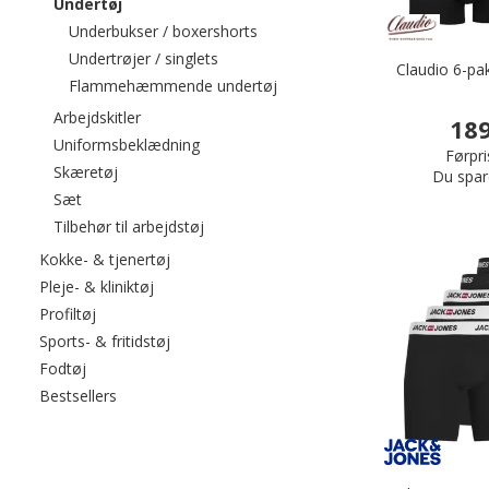
valgte I øjeblikket sorteret efter category: Undertøj
Undertøj
Filtrér efter category: Underbuks
Underbukser / boxershorts
Filtrér efter category: Undertrøjer / sin
Undertrøjer / singlets
Claudio 6-pa
Filtrér efter category: Fla
Flammehæmmende undertøj
Filtrér efter category: Arbejdskitler
Arbejdskitler
189
Filtrér efter category: Uniformsbeklædni
Uniformsbeklædning
Førpri
Filtrér efter category: Skæretøj
Skæretøj
Du spar
Filtrér efter category: Sæt
Sæt
Filtrér efter category: Tilbehør til arbejds
Tilbehør til arbejdstøj
Filtrér efter category: Kokke- & tjenertøj
Kokke- & tjenertøj
Filtrér efter category: Pleje- & kliniktøj
Pleje- & kliniktøj
Filtrér efter category: Profiltøj
Profiltøj
Filtrér efter category: Sports- & fritidstøj
Sports- & fritidstøj
Filtrér efter category: Fodtøj
Fodtøj
Filtrér efter category: Bestsellers
Bestsellers