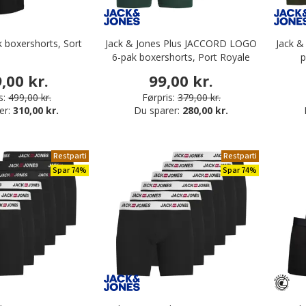
er / boxershorts
glets
k boxershorts, Sort
Jack & Jones Plus JACCORD LOGO
Jack &
mmehæmmende undertøj
6-pak boxershorts, Port Royale
p
,00 kr.
99,00 kr.
ng
s:
499,00 kr.
Førpris:
379,00 kr.
er:
310,00 kr.
Du sparer:
280,00 kr.
tøj
Restparti
Restparti
Spar 74%
Spar 74%