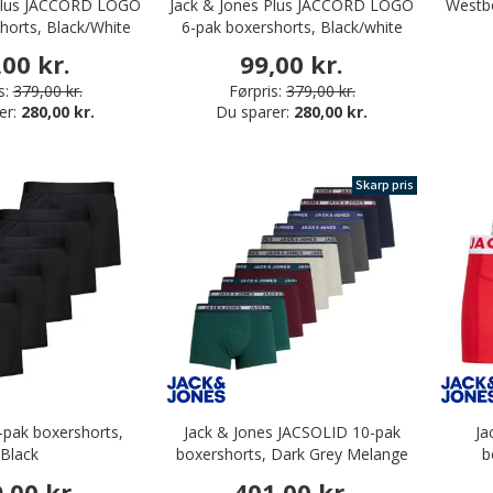
 Plus JACCORD LOGO
Jack & Jones Plus JACCORD LOGO
Westb
horts, Black/White
6-pak boxershorts, Black/white
Band
,00 kr.
99,00 kr.
s:
379,00 kr.
Førpris:
379,00 kr.
er:
280,00 kr.
Du sparer:
280,00 kr.
Skarp pris
pak boxershorts,
Jack & Jones JACSOLID 10-pak
Ja
Black
boxershorts, Dark Grey Melange
b
Mel
,00 kr.
401,00 kr.