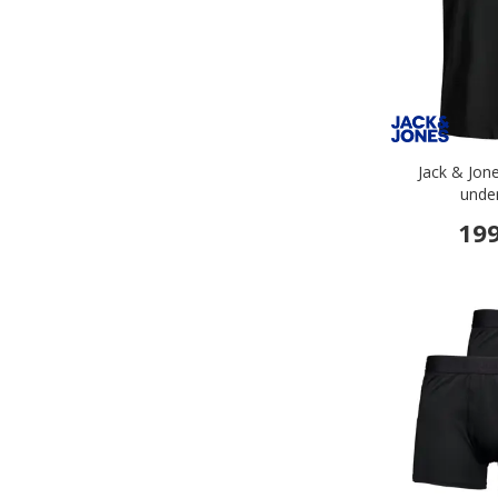
Jack & Jon
under
199