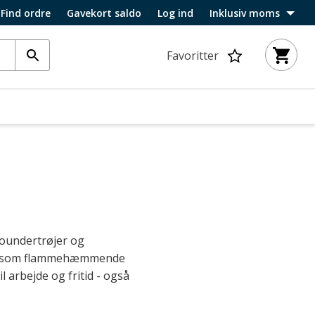
Find ordre
Gavekort saldo
Log ind
Inklusiv moms
Favoritter
moundertrøjer og
rav som flammehæmmende
l arbejde og fritid - også