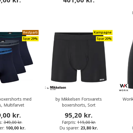
Restparti
Kampagne
Spar 29%
Spar 20%
boxershorts med
by Mikkelsen Forsvarets
Worik
, Multifarvet
boxershorts, Sort
,00 kr.
95,20 kr.
s:
349,00 kr.
Førpris:
119,00 kr.
er:
100,00 kr.
Du sparer:
23,80 kr.