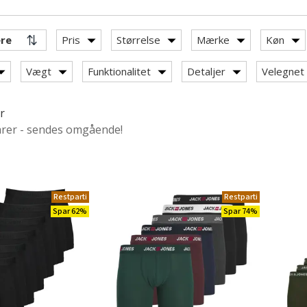
Pris
Størrelse
Mærke
Køn
Vægt
Funktionalitet
Detaljer
Velegnet t
r
arer - sendes omgående!
Restparti
Restparti
Spar 62%
Spar 74%