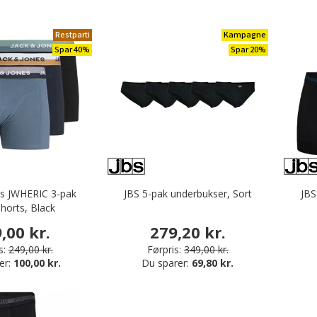
Restparti
Kampagne
Spar 40%
Spar 20%
es JWHERIC 3-pak
JBS 5-pak underbukser, Sort
JBS
horts, Black
,00 kr.
279,20 kr.
s:
249,00 kr.
Førpris:
349,00 kr.
er:
100,00 kr.
Du sparer:
69,80 kr.