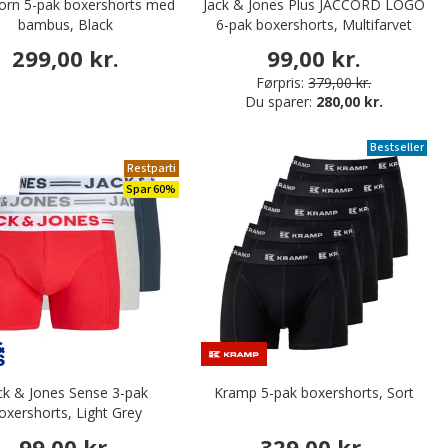
orn 5-pak boxershorts med
Jack & Jones Plus JACCORD LOGO
bambus, Black
6-pak boxershorts, Multifarvet
299,00 kr.
99,00 kr.
Førpris:
379,00 kr.
Du sparer:
280,00 kr.
Bestseller
Restparti
Spar 60%
ck & Jones Sense 3-pak
Kramp 5-pak boxershorts, Sort
oxershorts, Light Grey
ange/Dress Blues/Salsa
99,00 kr.
329,00 kr.