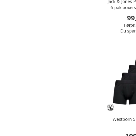
Jack & Jones
6-pak boxers
99
Førpri
Du spar
Westborn 5-
199