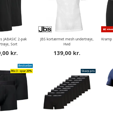
es JABASIC 2-pak
JBS kortærmet mesh undertrøje,
Kramp 
trøje, Sort
Hvid
,00 kr.
139,00 kr.
Bestseller
Mix 3 - spar 20%
Skarp pris