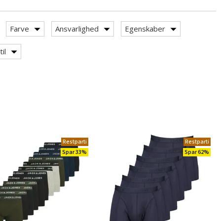
Farve
Ansvarlighed
Egenskaber
il
Restparti
Restparti
Spar 33%
Spar 62%