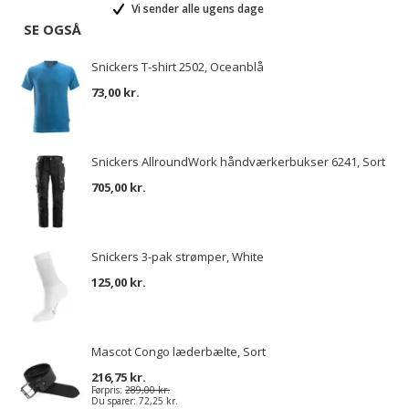
Vi sender alle ugens dage
SE OGSÅ
Snickers T-shirt 2502, Oceanblå
73,00 kr.
Snickers AllroundWork håndværkerbukser 6241, Sort
705,00 kr.
Snickers 3-pak strømper, White
125,00 kr.
Mascot Congo læderbælte, Sort
216,75 kr.
Førpris:
289,00 kr.
Du sparer:
72,25 kr.