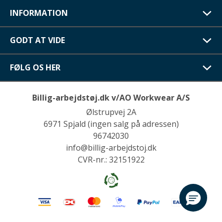
INFORMATION
GODT AT VIDE
FØLG OS HER
Billig-arbejdstøj.dk v/AO Workwear A/S
Ølstrupvej 2A
6971 Spjald (ingen salg på adressen)
96742030
info@billig-arbejdstoj.dk
CVR-nr.: 32151922