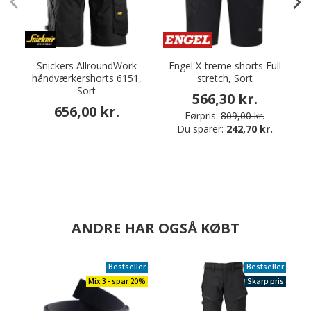
Snickers AllroundWork
Engel X-treme shorts Full
håndværkershorts 6151,
stretch, Sort
h
Sort
566,30 kr.
656,00 kr.
Førpris:
809,00 kr.
Du sparer:
242,70 kr.
ANDRE HAR OGSÅ KØBT
Bestseller
Bestseller
Mix 3 - spar 20%
Skarp pris