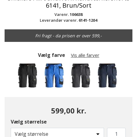
6141, Brun/Sort
Varenr.
106638
Leverandør varenr.
6141-1204
Fri fragt - da prisen er over 599,-
Vælg farve
Vis alle farver
599,00 kr.
Vælg størrelse
valgte
Vælg størrelse