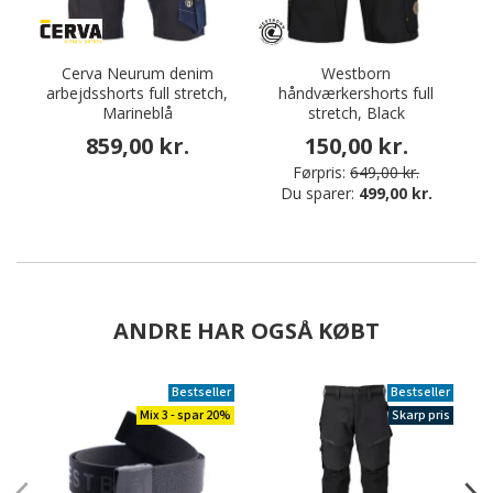
Cerva Neurum denim
Westborn
arbejdsshorts full stretch,
håndværkershorts full
a
Marineblå
stretch, Black
859,00 kr.
150,00 kr.
Førpris:
649,00 kr.
Du sparer:
499,00 kr.
ANDRE HAR OGSÅ KØBT
Bestseller
Bestseller
Mix 3 - spar 20%
Skarp pris