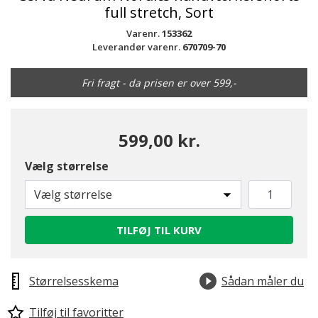
full stretch, Sort
Varenr.
153362
Leverandør varenr.
670709-70
Fri fragt - da prisen er over 599,-
599,00 kr.
Vælg størrelse
Vælg størrelse
TILFØJ TIL KURV
Størrelsesskema
Sådan måler du
Tilføj til favoritter