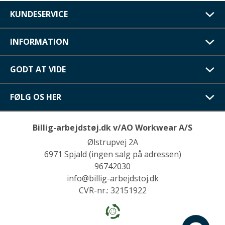
KUNDESERVICE
INFORMATION
GODT AT VIDE
FØLG OS HER
Billig-arbejdstøj.dk v/AO Workwear A/S
Ølstrupvej 2A
6971 Spjald (ingen salg på adressen)
96742030
info@billig-arbejdstoj.dk
CVR-nr.: 32151922