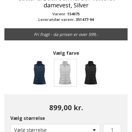
damevest, Silver
Varenr.
154075
Leverandør varenr.
351477-94
Fri fragt - da prisen er over 599,-
Vælg farve
valgte
899,00 kr.
Vælg størrelse
Vælg størrelse