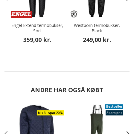
Engel Extend termobukser,
Westborn termobukser,
Sort
Black
359,00 kr.
249,00 kr.
ANDRE HAR OGSÅ KØBT
Bestseller
Mix 3 - spar 20%
Skarp pris