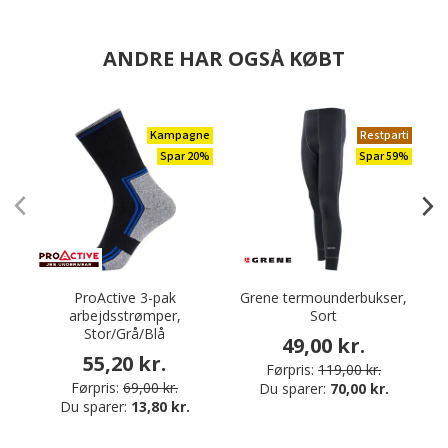
ANDRE HAR OGSÅ KØBT
Kampagne
Restparti
Spar 20%
Spar 59%
ProActive 3-pak
Grene termounderbukser,
arbejdsstrømper,
Sort
Stor/Grå/Blå
49,00 kr.
55,20 kr.
Førpris:
119,00 kr.
Førpris:
69,00 kr.
Du sparer:
70,00 kr.
Du sparer:
13,80 kr.