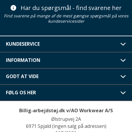
Har du spørgsmål - find svarene her
Find svarene på mange af de mest gængse spørgsmål på vores
kundeservicesider
KUNDESERVICE
INFORMATION
GODT AT VIDE
FØLG OS HER
Billig-arbejdstøj.dk v/AO Workwear A/S
Ølstrupvej 2A
6971 Spjald (ingen salg på adressen)