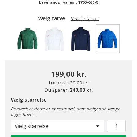
Leverandør varenr.
1760-630-8
Vælg farve
Vis alle farver
valgte
199,00 kr.
Pris nedsat fra
til
Førpris:
439,00 kr.
Du sparer:
240,00 kr.
Vælg størrelse
Bemærk at dette er et restparti, som sælges så længe
lager haves.
Vælg størrelse