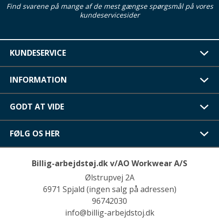
Find svarene på mange af de mest gængse spørgsmål på vores
kundeservicesider
KUNDESERVICE
INFORMATION
GODT AT VIDE
FØLG OS HER
Billig-arbejdstøj.dk v/AO Workwear A/S
Ølstrupvej 2A
6971 Spjald (ingen salg på adressen)
96742030
info@billig-arbejdstoj.dk