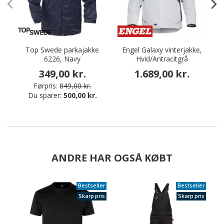
Top Swede parkajakke
Engel Galaxy vinterjakke,
En
6226, Navy
Hvid/Antracitgrå
349,00 kr.
1.689,00 kr.
Førpris:
849,00 kr.
Du sparer:
500,00 kr.
ANDRE HAR OGSÅ KØBT
Bestseller
Bestseller
Skarp pris
Skarp pris