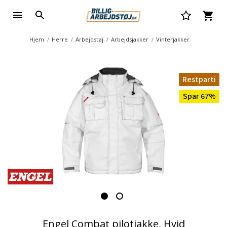
Hjem
Herre
Arbejdstøj
Arbejdsjakker
Vinterjakker
Restparti
Spar 67%
Engel Combat pilotjakke, Hvid