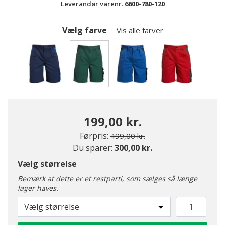
Leverandør varenr.
6600-780-120
Vælg farve
Vis alle farver
valgte
199,00 kr.
Pris nedsat fra
til
Førpris:
499,00 kr.
Du sparer:
300,00 kr.
Vælg størrelse
Bemærk at dette er et restparti, som sælges så længe
lager haves.
Vælg størrelse