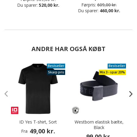
Førpris:
609,00 kr.
Du sparer:
520,00 kr.
Du sparer:
460,00 kr.
ANDRE HAR OGSÅ KØBT
Bestseller
Bestseller
Skarp pris
Mix 3 - spar 20%
ID Yes T-shirt, Sort
Westborn elastisk bælte,
Black
a
49,00 kr.
Fra
99,00 kr.