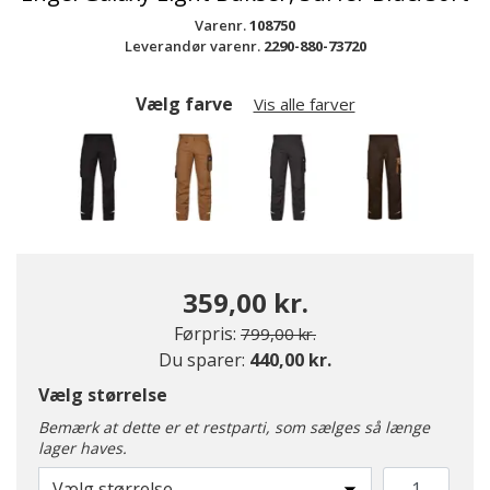
Varenr.
108750
Leverandør varenr.
2290-880-73720
Vælg farve
Vis alle farver
359,00 kr.
Pris nedsat fra
til
Førpris:
799,00 kr.
Du sparer:
440,00 kr.
valgte
Vælg størrelse
Bemærk at dette er et restparti, som sælges så længe
lager haves.
Vælg størrelse