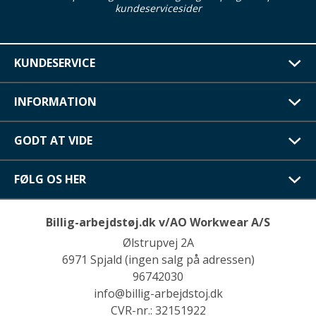
kundeservicesider
KUNDESERVICE
INFORMATION
GODT AT VIDE
FØLG OS HER
Billig-arbejdstøj.dk v/AO Workwear A/S
Ølstrupvej 2A
6971 Spjald (ingen salg på adressen)
96742030
info@billig-arbejdstoj.dk
CVR-nr.: 32151922