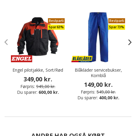
Restparti
Restparti
Spar 63%
Spar 73%
Engel pilotjakke, Sort/Rød
Blåkläder servicebukser,
O
Kornblå
349,00 kr.
149,00 kr.
Førpris:
949,00 kr.
Førpris:
549,00 kr.
Du sparer:
600,00 kr.
Du sparer:
400,00 kr.
ANDRE HAR OGSÅ KØBT