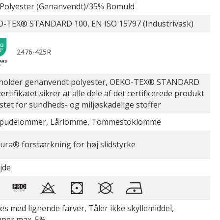
Polyester (Genanvendt)/35% Bomuld
-TEX® STANDARD 100, EN ISO 15797 (Industrivask)
2476-425R
holder genanvendt polyester, OEKO-TEX® STANDARD
ertifikatet sikrer at alle dele af det certificerede produkt
estet for sundheds- og miljøskadelige stoffer
pudelommer, Lårlomme, Tommestoklomme
ura® forstærkning for høj slidstyrke
jde
es med lignende farver, Tåler ikke skyllemiddel,
per max. 5%