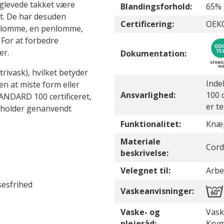
nglevede takket være
Blandingsforhold:
65% 
t. De har desuden
Certificering:
OEKO
illomme, en penlomme,
or at forbedre
er.
Dokumentation:
trivask), hvilket betyder
Inde
en at miste form eller
Ansvarlighed:
100 c
NDARD 100 certificeret,
er t
ndeholder genanvendt
Funktionalitet:
Knæ
Materiale
Cord
beskrivelse:
Velegnet til:
Arbe
esfrihed
Vaskeanvisninger:
Vaske- og
Vask
plejeråd:
Krym