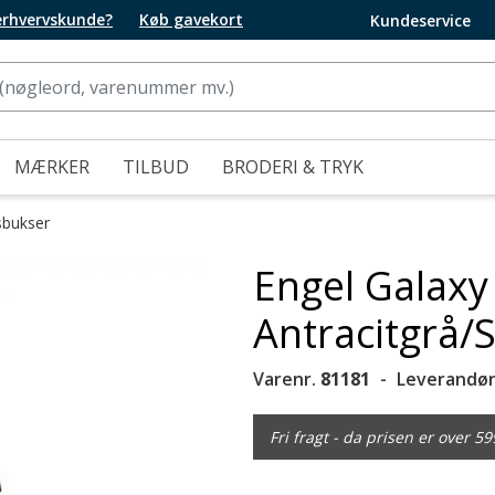
 erhvervskunde?
Køb gavekort
Kundeservice
MÆRKER
TILBUD
BRODERI & TRYK
sbukser
Engel Galaxy
Antracitgrå/
Varenr.
81181
Leverandør
Fri fragt - da prisen er over 59