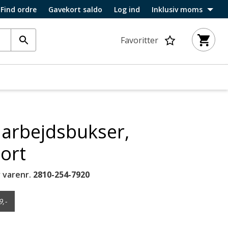
Find ordre
Gavekort saldo
Log ind
Inklusiv moms
Favoritter
 arbejdsbukser,
Sort
 varenr.
2810-254-7920
9,-