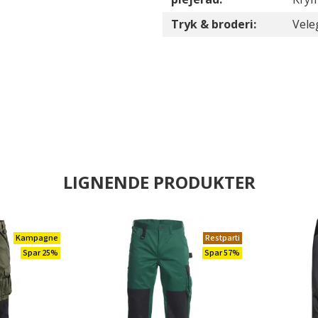
Tryk & broderi:
Vele
LIGNENDE PRODUKTER
Kampagne
Restparti
Spar 25%
Spar 57%