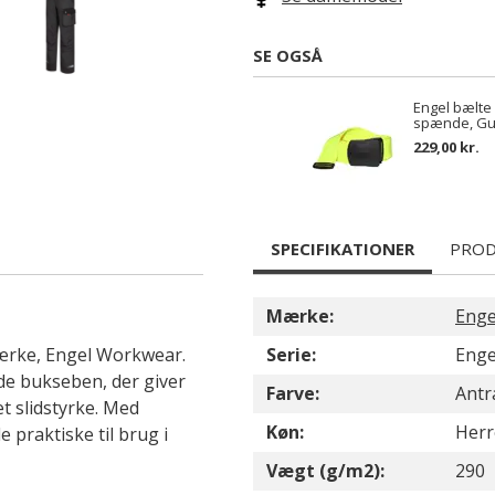
SE OGSÅ
Engel bælte
spænde, Gu
229,00 kr.
SPECIFIKATIONER
PROD
Mærke:
Enge
mærke, Engel Workwear.
Serie:
Enge
e bukseben, der giver
Farve:
Antr
t slidstyrke. Med
Køn:
Herr
 praktiske til brug i
Vægt (g/m2):
290