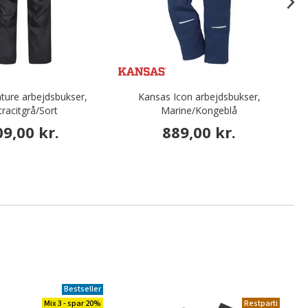
ture arbejdsbukser,
Kansas Icon arbejdsbukser,
tracitgrå/Sort
Marine/Kongeblå
09,00 kr.
889,00 kr.
Bestseller
Mix 3 - spar 20%
Restparti