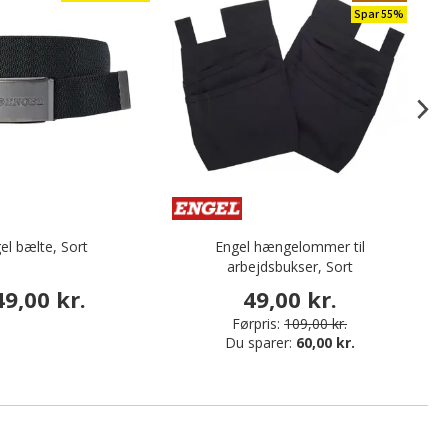
Spar 55%
el bælte, Sort
Engel hængelommer til
D
arbejdsbukser, Sort
49,00 kr.
49,00 kr.
Førpris:
109,00 kr.
Du sparer:
60,00 kr.