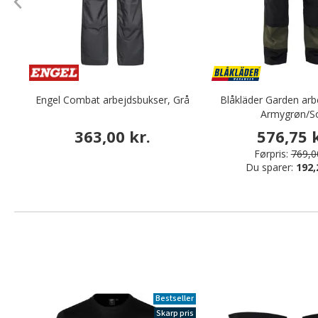
Engel Combat arbejdsbukser, Grå
Blåkläder Garden arb
Armygrøn/S
363,00 kr.
576,75 k
Førpris:
769,00
Du sparer:
192,
Bestseller
Skarp pris