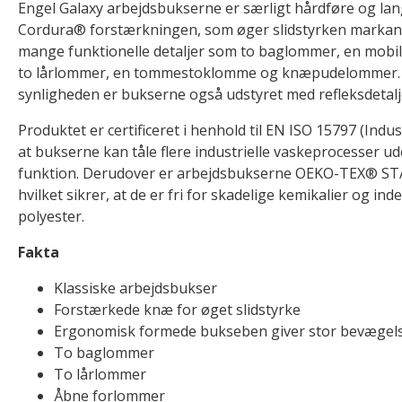
Engel Galaxy arbejdsbukserne er særligt hårdføre og la
Cordura® forstærkningen, som øger slidstyrken markan
mange funktionelle detaljer som to baglommer, en mob
to lårlommer, en tommestoklomme og knæpudelommer. F
synligheden er bukserne også udstyret med refleksdetalj
Produktet er certificeret i henhold til EN ISO 15797 (Indus
at bukserne kan tåle flere industrielle vaskeprocesser ud
funktion. Derudover er arbejdsbukserne OEKO-TEX® STA
hvilket sikrer, at de er fri for skadelige kemikalier og i
polyester.
Fakta
Klassiske arbejdsbukser
Forstærkede knæ for øget slidstyrke
Ergonomisk formede bukseben giver stor bevægels
To baglommer
To lårlommer
Åbne forlommer