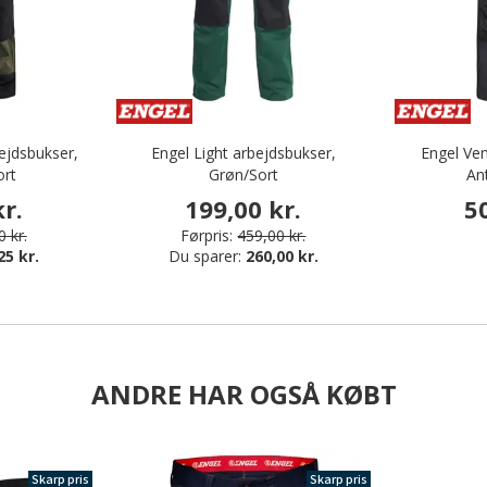
ejdsbukser,
Engel Light arbejdsbukser,
Engel Ven
ort
Grøn/Sort
An
r.
199,00 kr.
5
 kr.
Førpris:
459,00 kr.
25 kr.
Du sparer:
260,00 kr.
ANDRE HAR OGSÅ KØBT
Skarp pris
Skarp pris