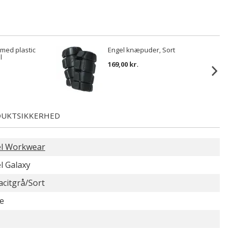
 med plastic
Engel knæpuder, Sort
l
169,00 kr.
UKTSIKKERHED
l Workwear
l Galaxy
acitgrå/Sort
e