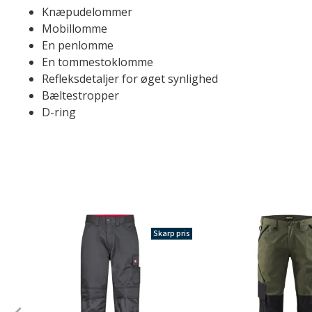
Knæpudelommer
Mobillomme
En penlomme
En tommestoklomme
Refleksdetaljer for øget synlighed
Bæltestropper
D-ring
Skarp pris