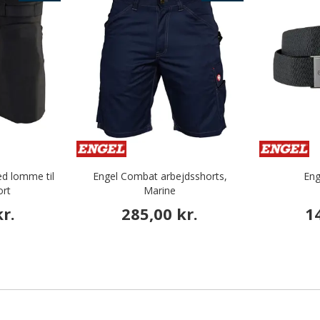
d lomme til
Engel Combat arbejdsshorts,
Eng
ort
Marine
r.
285,00 kr.
1