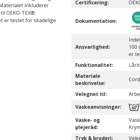
Certificering:
OEKO
Materialet inkluderer
d til OEKO-TEX®
 er testet for skadelige
Dokumentation:
Inde
Ansvarlighed:
100 c
er t
Funktionalitet:
Lår
Materiale
Cord
beskrivelse:
Velegnet til:
Arbe
Vaskeanvisninger:
Vaske- og
Vask
plejeråd:
Krym
Tryk & broderi:
Vele