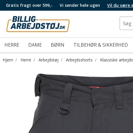
Gratis fragt over 599,-
Vi sender hele ugen
Vil du være
HERRE
DAME
BØRN
TILBEHØR & SIKKERHED
Hjem
Herre
Arbejdstøj
Arbejdsshorts
Klassiske arbejd