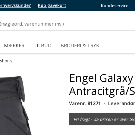
 erhvervskunde?
Køb gavekort
Kundeservice
MÆRKER
TILBUD
BRODERI & TRYK
sshorts
Engel Galaxy
Antracitgrå/
Varenr.
81271
Leverandør
Fri fragt - da prisen er over 59