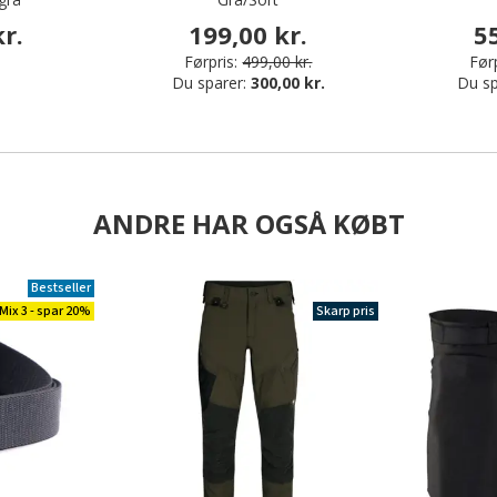
r.
199,00 kr.
5
Førpris:
499,00 kr.
Førp
Du sparer:
300,00 kr.
Du sp
ANDRE HAR OGSÅ KØBT
Bestseller
Mix 3 - spar 20%
Skarp pris