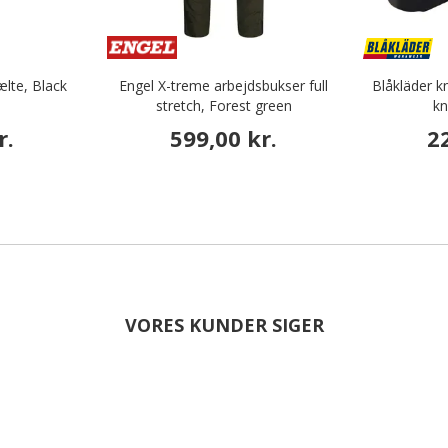
ælte, Black
Engel X-treme arbejdsbukser full
Blåkläder 
stretch, Forest green
kn
r.
599,00 kr.
2
VORES KUNDER SIGER