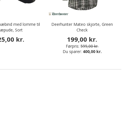
knæbind med lomme til
Deerhunter Mateo skjorte, Green
V
æpude, Sort
Check
25,00 kr.
199,00 kr.
Førpris:
599,00 kr.
Du sparer:
400,00 kr.