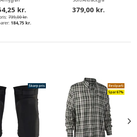
54,25 kr.
379,00 kr.
ris:
739,00 kr.
arer:
184,75 kr.
Skarp pris
Restparti
Spar 67%