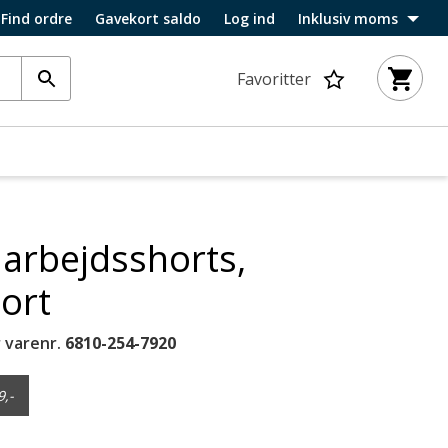
Find ordre
Gavekort saldo
Log ind
Inklusiv moms
Favoritter
 arbejdsshorts,
Sort
 varenr.
6810-254-7920
9,-