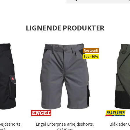
LIGNENDE PRODUKTER
Restparti
Spar 60%
bejdsshorts,
Engel Enterprise arbejdsshorts,
Blåkläder 
grå
Grå/Sort