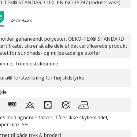
-TEX® STANDARD 100, EN ISO 15797 (Industrivask)
2476-425R
holder genanvendt polyester, OEKO-TEX® STANDARD
ertifikatet sikrer at alle dele af det certificerede produkt
estet for sundheds- og miljøskadelige stoffer
lomme, Tommestoklomme
ura® forstærkning for høj slidstyrke
jde
es med lignende farver, Tåler ikke skyllemiddel,
per max. 5%
gnet til både tryk & broderi