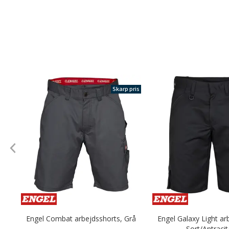
Skarp pris
Engel Combat arbejdsshorts, Grå
Engel Galaxy Light ar
Sort/Antracit