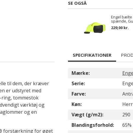
SE OGSÅ
Engel bælte
spænde, Gu
229,00 kr.
SPECIFIKATIONER
PROD
Mærke:
Enge
le til dem, der kræver
Serie:
Enge
sen er udstyret med
Farve:
Antr
D-ring, tommestok
Køn:
Herr
dvendigt værktøj og
 baglommer og en
Vægt (g/m2):
290
Blandingsforhold:
65% 
® forstærkning for øget