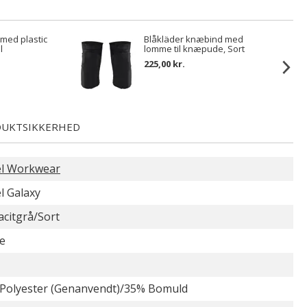
 med plastic
Blåkläder knæbind med
l
lomme til knæpude, Sort
225,00 kr.
UKTSIKKERHED
l Workwear
l Galaxy
acitgrå/Sort
e
Polyester (Genanvendt)/35% Bomuld