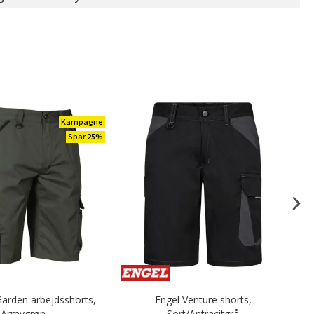
Kampagne
Spar 25%
Garden arbejdsshorts,
Engel Venture shorts,
Armygrøn
Sort/Antracitgrå