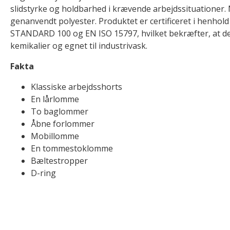
slidstyrke og holdbarhed i krævende arbejdssituationer. 
genanvendt polyester. Produktet er certificeret i henhol
STANDARD 100 og EN ISO 15797, hvilket bekræfter, at det
kemikalier og egnet til industrivask.
Fakta
Klassiske arbejdsshorts
En lårlomme
To baglommer
Åbne forlommer
Mobillomme
En tommestoklomme
Bæltestropper
D-ring