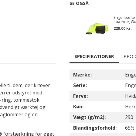
SE OGSÅ
Engel bælte
spænde, Gu
229,00 kr.
SPECIFIKATIONER
PROD
Mærke:
Enge
le til dem, der kræver
Serie:
Enge
sen er udstyret med
Farve:
Hvid
D-ring, tommestok
Køn:
Herr
dvendigt værktøj og
 baglommer og en
Vægt (g/m2):
290
Blandingsforhold:
65% 
® forstærkning for øget