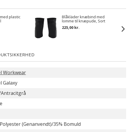
 med plastic
Blåkläder knæbind med
l
lomme til knæpude, Sort
225,00 kr.
UKTSIKKERHED
l Workwear
l Galaxy
/Antracitgrå
e
Polyester (Genanvendt)/35% Bomuld