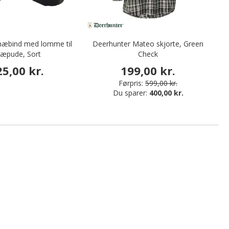
knæbind med lomme til
Deerhunter Mateo skjorte, Green
V
æpude, Sort
Check
25,00 kr.
199,00 kr.
Førpris:
599,00 kr.
Du sparer:
400,00 kr.