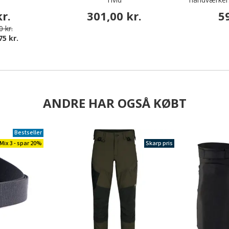
r.
301,00 kr.
5
 kr.
75 kr.
ANDRE HAR OGSÅ KØBT
Bestseller
Mix 3 - spar 20%
Skarp pris