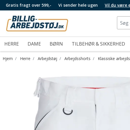
Gratis fragt over 599,-
Vi sender hele ugen
Vil du være
HERRE
DAME
BØRN
TILBEHØR & SIKKERHED
Hjem
Herre
Arbejdstøj
Arbejdsshorts
Klassiske arbejd