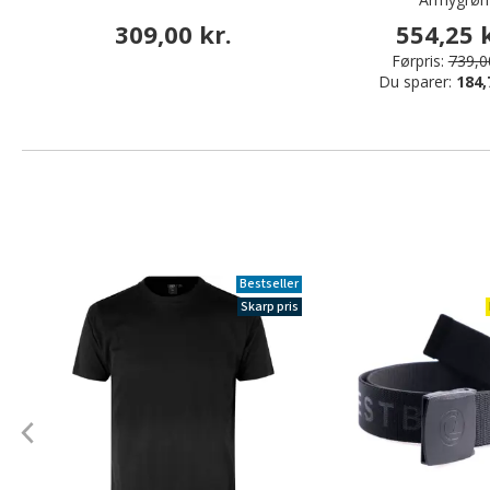
309,00 kr.
554,25 k
Førpris:
739,00
Du sparer:
184,
Bestseller
Skarp pris