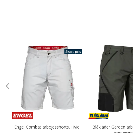
Skarp pris
Engel Combat arbejdsshorts, Hvid
Blåkläder Garden arb
Armygrøn