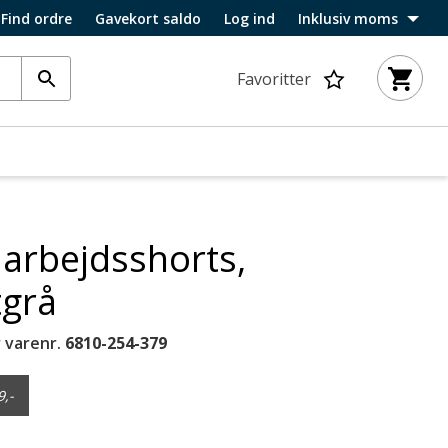
Find ordre
Gavekort saldo
Log ind
Inklusiv moms
Favoritter
 arbejdsshorts,
tgrå
 varenr.
6810-254-379
9,-