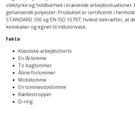
slidstyrke og holdbarhed i krævende arbejdssituationer. 
genanvendt polyester. Produktet er certificeret i henhol
STANDARD 100 og EN ISO 15797, hvilket bekræfter, at det
kemikalier og egnet til industrivask.
Fakta
Klassiske arbejdsshorts
En lårlomme
To baglommer
Åbne forlommer
Mobillomme
En tommestoklomme
Bæltestropper
D-ring