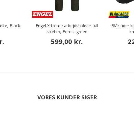
ælte, Black
Engel X-treme arbejdsbukser full
Blåkläder 
stretch, Forest green
kn
r.
599,00 kr.
2
VORES KUNDER SIGER