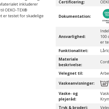
Certificering:
OEKO
Materialet inkluderer
d til OEKO-TEX®
 er testet for skadelige
Dokumentation:
Inde
Ansvarlighed:
100 c
er t
Funktionalitet:
Lår
Materiale
Cord
beskrivelse:
Velegnet til:
Arbe
Vaskeanvisninger:
Vaske- og
Vask
plejeråd:
Krym
Tryk & broderi:
Vele