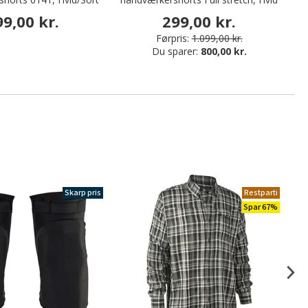
99,00 kr.
299,00 kr.
Førpris:
1.099,00 kr.
Du sparer:
800,00 kr.
Skarp pris
Restparti
Spar 67%