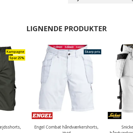
LIGNENDE PRODUKTER
Kampagne
Skarp pris
Spar 25%
ejdsshorts,
Engel Combat håndværkershorts,
Snick
Hvid
håndværkers