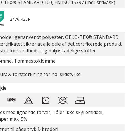
-TEX® STANDARD 100, EN ISO 15797 (Industrivask)
2476-425R
holder genanvendt polyester, OEKO-TEX® STANDARD
ertifikatet sikrer at alle dele af det certificerede produkt
estet for sundheds- og miljøskadelige stoffer
lomme, Tommestoklomme
ura® forstærkning for høj slidstyrke
jde
es med lignende farver, Tåler ikke skyllemiddel,
per max. 5%
gnet til både tryk & broderi