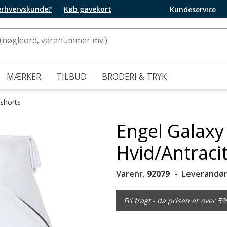
 erhvervskunde?
Køb gavekort
Kundeservice
MÆRKER
TILBUD
BRODERI & TRYK
sshorts
Engel Galaxy
Hvid/Antraci
Varenr.
92079
Leverandør
Fri fragt - da prisen er over 59