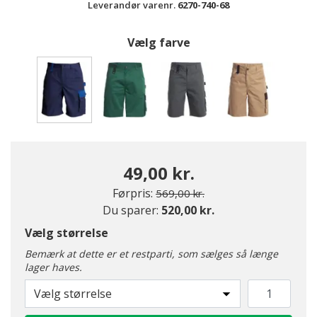
Leverandør varenr.
6270-740-68
Vælg farve
valgte
49,00 kr.
Pris nedsat fra
til
Førpris:
569,00 kr.
Du sparer:
520,00 kr.
Vælg størrelse
Bemærk at dette er et restparti, som sælges så længe
lager haves.
Vælg størrelse