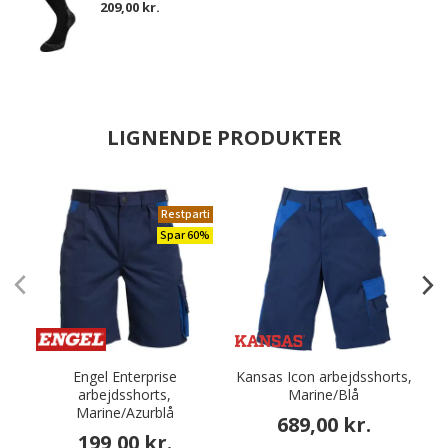
209,00 kr.
LIGNENDE PRODUKTER
Restparti
Spar 60%
Engel Enterprise
Kansas Icon arbejdsshorts,
arbejdsshorts,
Marine/Blå
Marine/Azurblå
M
689,00 kr.
199,00 kr.