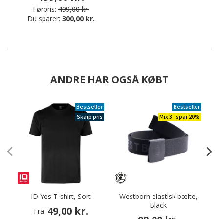
Førpris:
499,00 kr.
Du sparer:
300,00 kr.
ANDRE HAR OGSÅ KØBT
Bestseller
Bestseller
Skarp pris
Mix 3 - spar 20%
ID Yes T-shirt, Sort
Westborn elastisk bælte,
Black
a
49,00 kr.
Fra