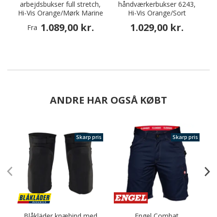
arbejdsbukser full stretch,
håndværkerbukser 6243,
a
Hi-Vis Orange/Mørk Marine
Hi-Vis Orange/Sort
1.089,00 kr.
1.029,00 kr.
Fra
ANDRE HAR OGSÅ KØBT
Skarp pris
Skarp pris
Blåkläder knæbind med
Engel Combat