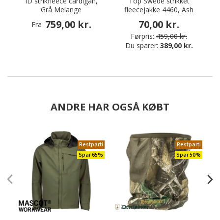
ID strikfleece cardigan,
Top Swede strikket
Grå Melange
fleecejakke 4460, Ash
759,00 kr.
70,00 kr.
Fra
Førpris:
459,00 kr.
Du sparer:
389,00 kr.
ANDRE HAR OGSÅ KØBT
Restparti
Restparti
Spar 65%
Spar 50%