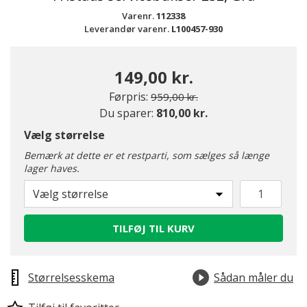
Varenr.
112338
Leverandør varenr.
L100457-930
149,00 kr.
Pris nedsat fra
til
Førpris:
959,00 kr.
Du sparer:
810,00 kr.
Vælg størrelse
Bemærk at dette er et restparti, som sælges så længe
lager haves.
Vælg størrelse
TILFØJ TIL KURV
Størrelsesskema
Sådan måler du