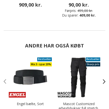
909,00 kr.
90,00 kr.
Førpris:
499,00 kr.
Du sparer:
409,00 kr.
ANDRE HAR OGSÅ KØBT
Bestseller
Bestseller
Mix 3 - spar 20%
Skarp pris
Engel bælte, Sort
Mascot Customized
F
arbejdsbukser full stretch,