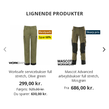
LIGNENDE PRODUKTER
Restparti
Skarp pris
Spar 68%
Worksafe servicebukser full
Mascot Advanced
stretch, Olive green
arbejdsbukser full stretch,
a
Mosgrøn
299,00 kr.
686,00 kr.
Fra
Førpris:
929,00 kr.
Du sparer:
630,00 kr.