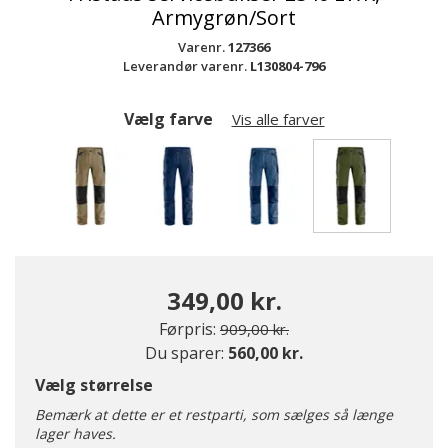
Armygrøn/Sort
Varenr.
127366
Leverandør varenr.
L130804-796
Vælg farve
Vis alle farver
valgte
349,00 kr.
Pris nedsat fra
til
Førpris:
909,00 kr.
Du sparer:
560,00 kr.
Vælg størrelse
Bemærk at dette er et restparti, som sælges så længe
lager haves.