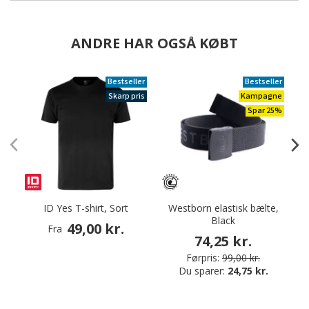
ANDRE HAR OGSÅ KØBT
Bestseller
Bestseller
Skarp pris
Kampagne
Spar 25%
ID Yes T-shirt, Sort
Westborn elastisk bælte,
F
Black
49,00 kr.
Fra
74,25 kr.
Førpris:
99,00 kr.
Du sparer:
24,75 kr.