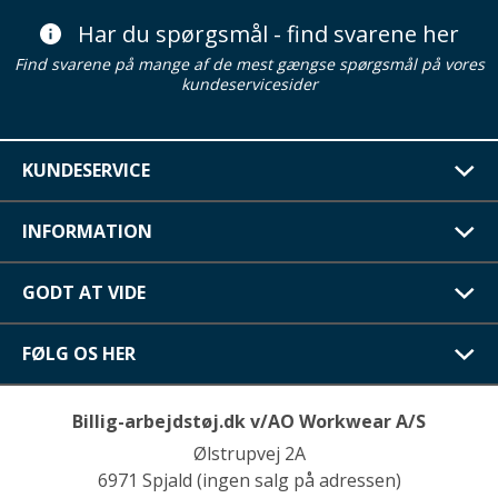
Har du spørgsmål - find svarene her
Find svarene på mange af de mest gængse spørgsmål på vores
kundeservicesider
KUNDESERVICE
INFORMATION
GODT AT VIDE
FØLG OS HER
Billig-arbejdstøj.dk v/AO Workwear A/S
Ølstrupvej 2A
6971 Spjald (ingen salg på adressen)