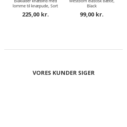
Blåkläder knæbind med
Westborn elastisk bælte,
lomme til knæpude, Sort
Black
s
225,00 kr.
99,00 kr.
VORES KUNDER SIGER