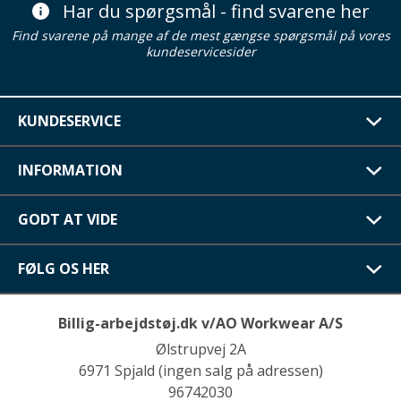
Har du spørgsmål - find svarene her
Find svarene på mange af de mest gængse spørgsmål på vores
kundeservicesider
KUNDESERVICE
INFORMATION
GODT AT VIDE
FØLG OS HER
Billig-arbejdstøj.dk v/AO Workwear A/S
Ølstrupvej 2A
6971 Spjald (ingen salg på adressen)
96742030