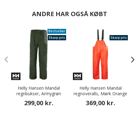
ANDRE HAR OGSÅ KØBT
Bestseller
Skarp pris
Skarp pris
Helly Hansen Mandal
Helly Hansen Mandal
J
regnbukser, Armygrøn
regnoveralls, Mørk Orange
299,00 kr.
369,00 kr.