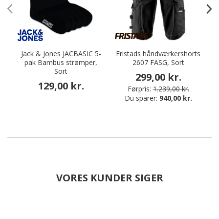
Jack & Jones JACBASIC 5-
Fristads håndværkershorts
pak Bambus strømper,
2607 FASG, Sort
P
Sort
299,00 kr.
129,00 kr.
Førpris:
1.239,00 kr.
Du sparer:
940,00 kr.
VORES KUNDER SIGER