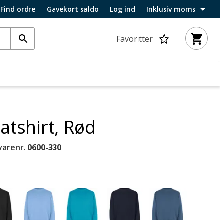
Find ordre
Gavekort saldo
Log ind
Inklusiv moms
Favoritter
tshirt, Rød
varenr.
0600-330