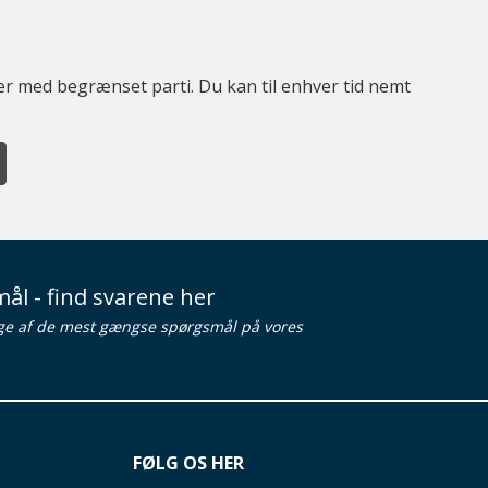
ter med begrænset parti. Du kan til enhver tid nemt
ål - find svarene her
ge af de mest gængse spørgsmål på vores
FØLG OS HER