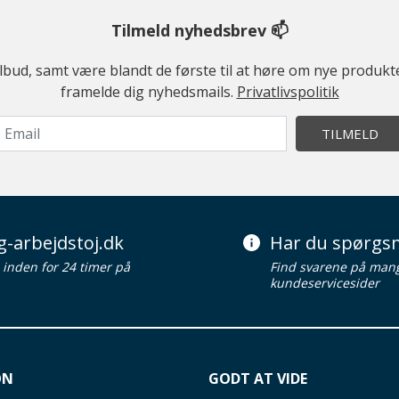
Tilmeld nyhedsbrev 📫
ilbud, samt være blandt de første til at høre om nye produk
framelde dig nyhedsmails.
Privatlivspolitik
TILMELD
g-arbejdstoj.dk
Har du spørgsm
d inden for 24 timer på
Find svarene på man
kundeservicesider
ON
GODT AT VIDE