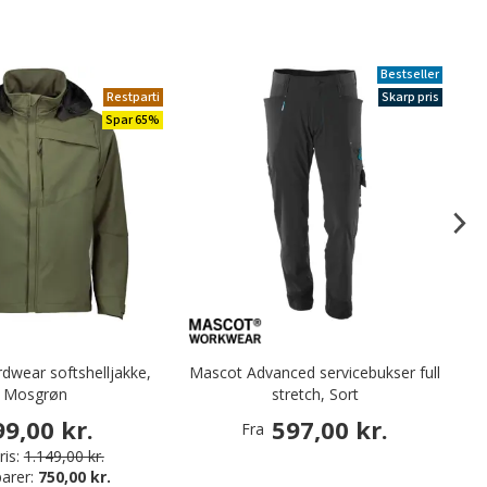
Bestseller
Restparti
Skarp pris
Spar 65%
dwear softshelljakke,
Mascot Advanced servicebukser full
Mosgrøn
stretch, Sort
99,00 kr.
597,00 kr.
Fra
is:
1.149,00 kr.
arer:
750,00 kr.