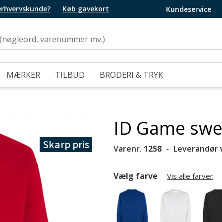
 erhvervskunde?
Køb gavekort
Kundeservice
MÆRKER
TILBUD
BRODERI & TRYK
ID Game swea
Skarp pris
Varenr.
1258
Leverandør 
Vælg farve
Vis alle farver