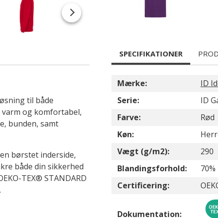
SPECIFIKATIONER
PROD
Mærke:
ID Id
øsning til både
Serie:
ID 
ig varm og komfortabel,
Farve:
Rød
ve, bunden, samt
Køn:
Herr
Vægt (g/m2):
290
 en børstet inderside,
ikre både din sikkerhed
Blandingsforhold:
70% 
 til OEKO-TEX® STANDARD
Certificering:
OEK
.
Dokumentation: