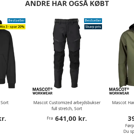
ANDRE HAR OGSÅ KØBT
Bestseller
Bestseller
Mix 3 - spar 20%
Skarp pris
 Sort
Mascot Customized arbejdsbukser
Mascot Har
full stretch, Sort
r.
641,00 kr.
3
Fra
Førpr
Du sp