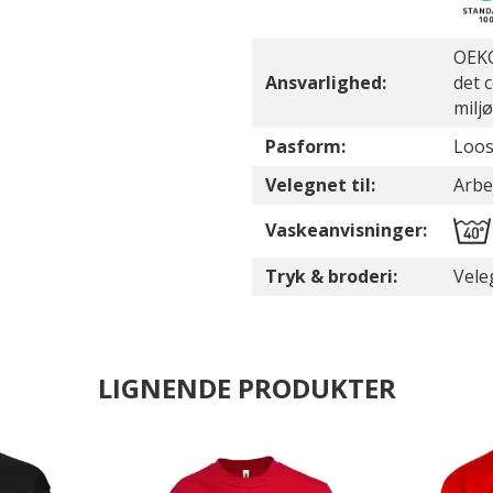
OEKO
Ansvarlighed:
det 
milj
Pasform:
Loos
Velegnet til:
Arbej
Vaskeanvisninger:
Tryk & broderi:
Vele
LIGNENDE PRODUKTER