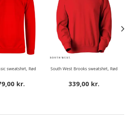
sic sweatshirt, Rød
South West Brooks sweatshirt, Rød
I
79,00 kr.
339,00 kr.