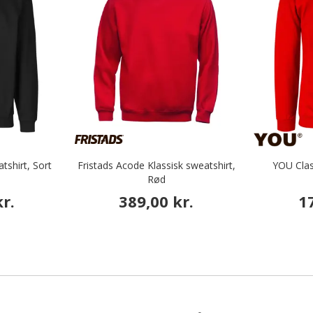
tshirt, Sort
Fristads Acode Klassisk sweatshirt,
YOU Clas
Rød
r.
389,00 kr.
1