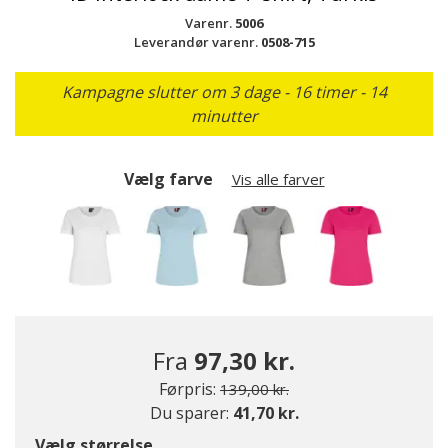
Varenr.
5006
Leverandør varenr.
0508-715
Kampagne slutter om 3 dage - 16 timer - 14
minutter
Vælg farve
Vis alle farver
Fra
97,30 kr.
Pris nedsat fra
til
Førpris:
139,00 kr.
Du sparer:
41,70 kr.
valgte
Vælg størrelse