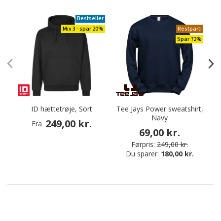
Bestseller
Mix 3 - spar 20%
Restparti
Spar 72%
ID hættetrøje, Sort
Tee Jays Power sweatshirt,
Navy
249,00 kr.
Fra
69,00 kr.
Førpris:
249,00 kr.
Du sparer:
180,00 kr.