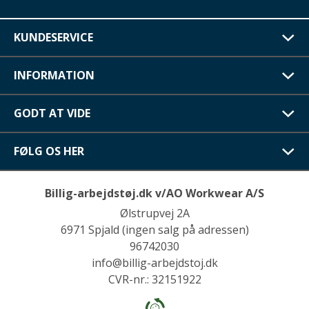
KUNDESERVICE
INFORMATION
GODT AT VIDE
FØLG OS HER
Billig-arbejdstøj.dk v/AO Workwear A/S
Ølstrupvej 2A
6971 Spjald (ingen salg på adressen)
96742030
info@billig-arbejdstoj.dk
CVR-nr.: 32151922