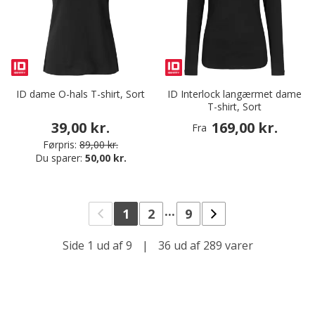
ID dame O-hals T-shirt, Sort
ID Interlock langærmet dame
T-shirt, Sort
39,00 kr.
169,00 kr.
Fra
Førpris:
89,00 kr.
Du sparer:
50,00 kr.
...
1
2
9
Side 1 ud af 9
|
36 ud af 289 varer