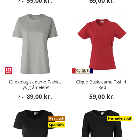
59,00 kr.
69,00 kr.
Fra
ID økologisk dame T-shirt,
Clique Basic dame T-shirt,
Lys gråmeleret
Rød
89,00 kr.
59,00 kr.
Fra
Restparti
Mængderabat
Spar 56%