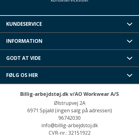
KUNDESERVICE
INFORMATION
GODT AT VIDE
FØLG OS HER
Billig-arbejdstøj.dk v/AO Workwear A/S
Ølstrupvej 2A
6971 Spjald (ingen salg på adressen)
96742030
info@billig-arbejdstoj.dk
CVR-nr.: 32151922