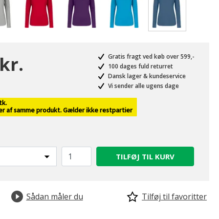
valgte
kr.
Gratis fragt ved køb over 599,-
100 dages fuld returret
Dansk lager & kundeservice
Vi sender alle ugens dage
tk.
ver af samme produkt. Gælder ikke restpartier
TILFØJ TIL KURV
Sådan måler du
Tilføj til favoritter