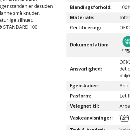
ngsgenstanden er desuden
Blandingsforhold:
100
t danne små knuder.
Materiale:
Inte
turlige silhuet.
TEX® STANDARD 100,
Certificering:
OEK
Dokumentation:
OEKO
Ansvarlighed:
det 
milj
Egenskaber:
Anti-
Pasform:
Let 
Velegnet til:
Arbej
Vaskeanvisninger: