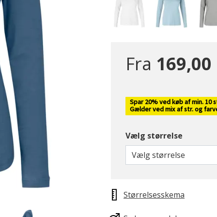
Fra
169,00 
Spar 20% ved køb af min. 10 s
Gælder ved mix af str. og far
Vælg størrelse
Vælg størrelse
Størrelsesskema