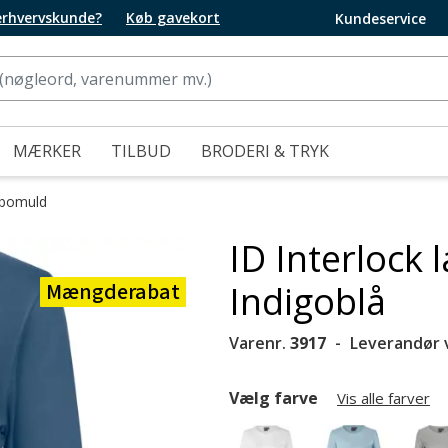
 erhvervskunde?
Køb gavekort
Kundeservice
MÆRKER
TILBUD
BRODERI & TRYK
 bomuld
ID Interlock
Mængderabat
Indigoblå
Varenr.
3917
Leverandør 
Vælg farve
Vis alle farver