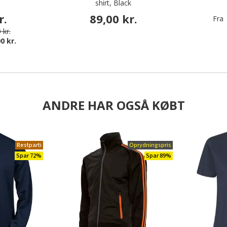
shirt, Black
r.
89,00 kr.
Fra
 kr.
0 kr.
ANDRE HAR OGSÅ KØBT
Restparti
Oprydningspris
Spar 72%
Spar 89%