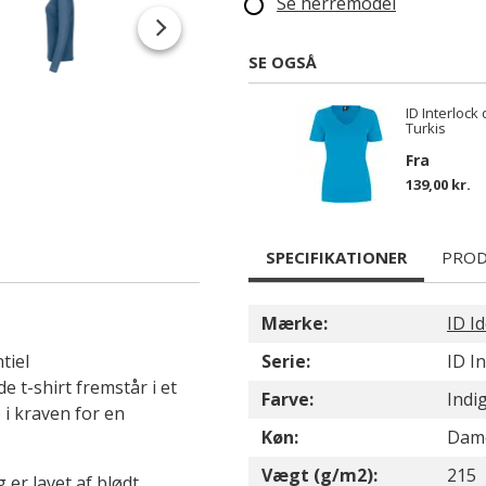
Se herremodel
SE OGSÅ
ID Interlock
Turkis
Fra
139,00 kr.
SPECIFIKATIONER
PROD
Mærke:
ID Id
tiel
Serie:
ID I
t-shirt fremstår i et
Farve:
Indi
 i kraven for en
Køn:
Dam
Vægt (g/m2):
215
 er lavet af blødt