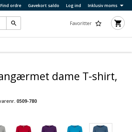
Find ordre
Gavekort saldo
Log ind
Inklusiv moms
Favoritter
 langærmet dame T-shirt,
varenr.
0509-780