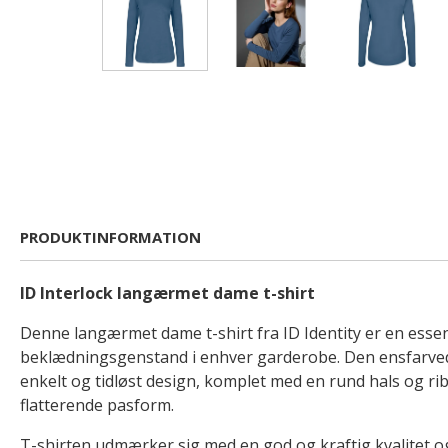
PRODUKTINFORMATION
ID Interlock langærmet dame t-shirt
Denne langærmet dame t-shirt fra ID Identity er en essen
beklædningsgenstand i enhver garderobe. Den ensfarvede 
enkelt og tidløst design, komplet med en rund hals og rib
flatterende pasform.
T-shirten udmærker sig med en god og kraftig kvalitet og