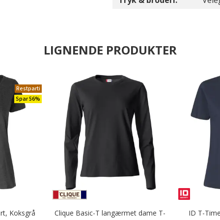
Tryk & broderi:
Vele
LIGNENDE PRODUKTER
Restparti
Spar 56%
rt, Koksgrå
Clique Basic-T langærmet dame T-
ID T-Time