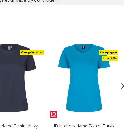
gnet til både tryk & broderi
Mængderabat
Kampagne
Spar 30%
 dame T-shirt, Navy
ID Interlock dame T-shirt, Turkis