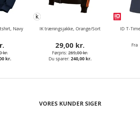
shirt, Navy
IK træningsjakke, Orange/Sort
ID T-Time
r.
29,00 kr.
Fra
 kr.
Førpris:
269,00 kr.
00 kr.
Du sparer:
240,00 kr.
VORES KUNDER SIGER