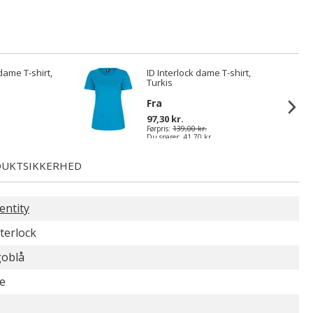
 dame T-shirt,
ID Interlock dame T-shirt,
Turkis
Fra
97,30 kr.
Førpris:
139,00 kr.
Du sparer:
41,70 kr.
UKTSIKKERHED
entity
nterlock
goblå
e