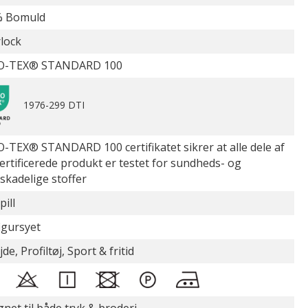
% Bomuld
rlock
O-TEX® STANDARD 100
1976-299 DTI
-TEX® STANDARD 100 certifikatet sikrer at alle dele af
certificerede produkt er testet for sundheds- og
øskadelige stoffer
pill
figursyet
de, Profiltøj, Sport & fritid