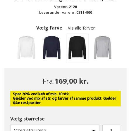
Varenr.
2120
Leverandør varenr.
0311-900
Vælg farve
Vis alle farver
valgte
Fra
169,00 kr.
Spar 20% ved køb af min. 10 stk.
Gælder ved mix af str. og farver af samme produkt. Gælder
ikke restpartier
Vælg størrelse
Vælg størrelse