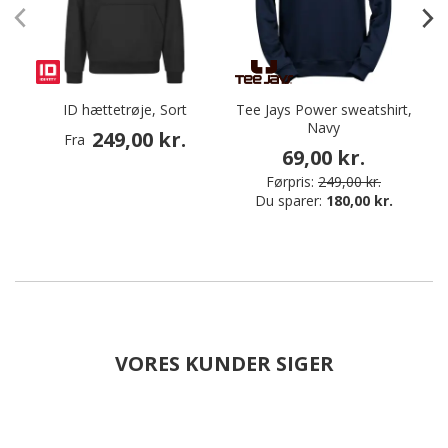
ID hættetrøje, Sort
Tee Jays Power sweatshirt,
Navy
S
249,00 kr.
Fra
69,00 kr.
Førpris:
249,00 kr.
Du sparer:
180,00 kr.
VORES KUNDER SIGER