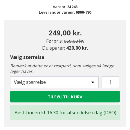
Varenr.
81243
Leverandør varenr.
0900-790
249,00 kr.
Pris nedsat fra
til
Førpris:
669,00 kr.
Du sparer:
420,00 kr.
Vælg størrelse
Bemærk at dette er et restparti, som sælges så længe
lager haves.
Vælg størrelse
TILFØJ TIL KURV
Bestil inden kl. 16.30 for afsendelse i dag (DAO).