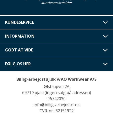
kundeservicesider
KUNDESERVICE
INFORMATION
GODT AT VIDE
FØLG OS HER
Billig-arbejdstøj.dk v/AO Workwear A/S
Ølstrupvej 2A
6971 Spjald (ingen salg på adressen)
96742030
info@billig-arbejdstoj.dk
CVR-nr.: 32151922