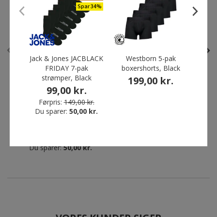
Spar 34%
Restparti
Restparti
Spar 34%
Spar 77%
Jack & Jones JACBLACK
Westborn 5-pak
FRIDAY 7-pak
boxershorts, Black
bo
strømper, Black
199,00 kr.
3
99,00 kr.
Jack & Jones JACBLACK
Angli Oxford Slim fit
Førpris:
149,00 kr.
FRIDAY 7-pak strømper,
kortærmet skjorte, Lys Blå
Du sparer:
50,00 kr.
Black
69,00 kr.
99,00 kr.
Førpris:
299,00 kr.
Førpris:
149,00 kr.
Du sparer:
230,00 kr.
Du sparer:
50,00 kr.