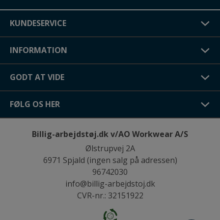
KUNDESERVICE
INFORMATION
GODT AT VIDE
FØLG OS HER
Billig-arbejdstøj.dk v/AO Workwear A/S
Ølstrupvej 2A
6971 Spjald (ingen salg på adressen)
96742030
info@billig-arbejdstoj.dk
CVR-nr.: 32151922