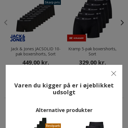
Skarp pris
Jack & Jones JACSOLID 10-
Kramp 5-pak boxershorts,
pak boxershorts, Sort
Sort
449,00 kr.
329,00 kr.
Varen du kigger på er i øjeblikket
udsolgt
Alternative produkter
ANDRE HAR OGSÅ KØBT
Restparti