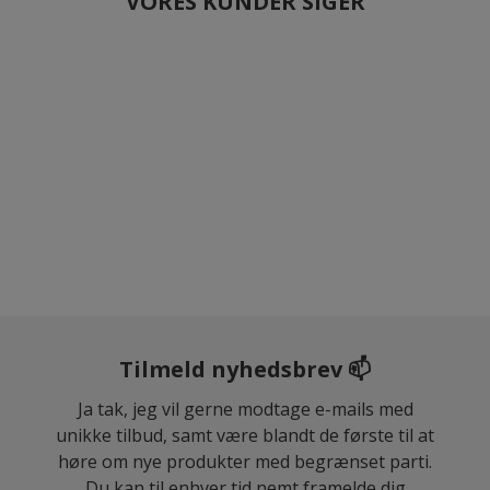
VORES KUNDER SIGER
Tilmeld nyhedsbrev 📫
Ja tak, jeg vil gerne modtage e-mails med
unikke tilbud, samt være blandt de første til at
høre om nye produkter med begrænset parti.
Du kan til enhver tid nemt framelde dig