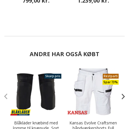
799,00 kr.
1.239,00 kr.
ANDRE HAR OGSÅ KØBT
Skarp pris
Restparti
Spar 73%
Blåkläder knæbind med
Kansas Evolve Craftsmen
lomme til knæpude, Sort
håndværkershorts Full