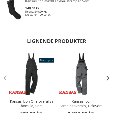
Kansas Coolmax© sokker/strømper, Sort
149,00 kr.
Førpris:
249,00 kr.
Du sparer:
100,00 kr.
LIGNENDE PRODUKTER
Skarp pris
Kansas Icon One overalls i
Kansas Icon
E
bomuld, Sort
arbejdsoveralls, Grå/Sort