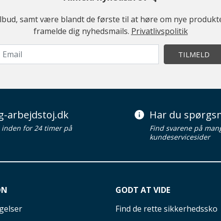
ilbud, samt være blandt de første til at høre om nye produk
framelde dig nyhedsmails.
Privatlivspolitik
TILMELD
g-arbejdstoj.dk
Har du spørgsm
d inden for 24 timer på
Find svarene på man
kundeservicesider
ON
GODT AT VIDE
gelser
Find de rette sikkerhedssko