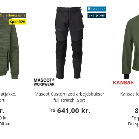
Bestseller
Oprydningspris
Skarp pris
Spar 90%
atjakke,
Mascot Customized arbejdsbukser
Kansas Ic
ort
full stretch, Sort
r.
641,00 kr.
8
Fra
 kr.
Førp
00 kr.
Du sp