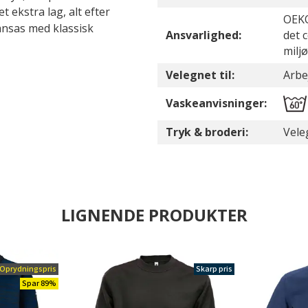
 ekstra lag, alt efter
OEKO
Kansas med klassisk
Ansvarlighed:
det 
milj
Velegnet til:
Arbe
Vaskeanvisninger:
Tryk & broderi:
Vele
LIGNENDE PRODUKTER
Oprydningspris
Skarp pris
Spar 89%