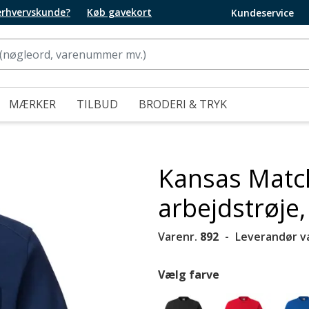
 erhvervskunde?
Køb gavekort
Kundeservice
MÆRKER
TILBUD
BRODERI & TRYK
Kansas Match
arbejdstrøje
Varenr.
892
Leverandør v
Vælg farve