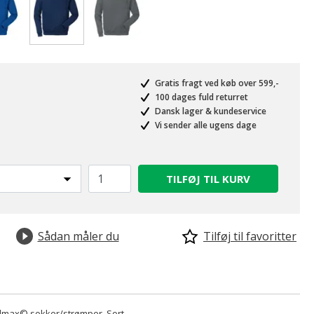
valgte
Gratis fragt ved køb over 599,-
100 dages fuld returret
Dansk lager & kundeservice
Vi sender alle ugens dage
TILFØJ TIL KURV
Sådan måler du
Tilføj til favoritter
lmax© sokker/strømper, Sort