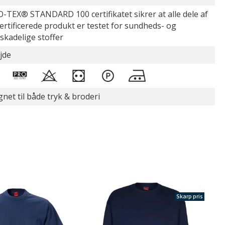
-TEX® STANDARD 100 certifikatet sikrer at alle dele af
certificerede produkt er testet for sundheds- og
øskadelige stoffer
jde
gnet til både tryk & broderi
Skarp pris