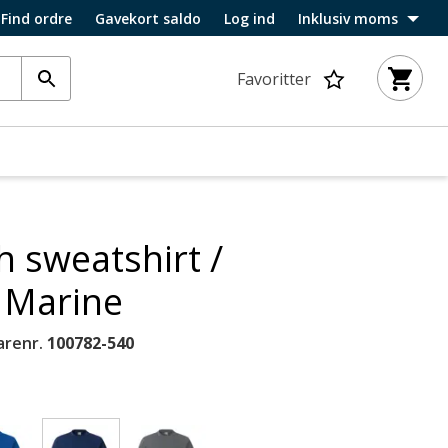
Find ordre
Gavekort saldo
Log ind
Inklusiv moms
Favoritter
 sweatshirt /
, Marine
arenr.
100782-540