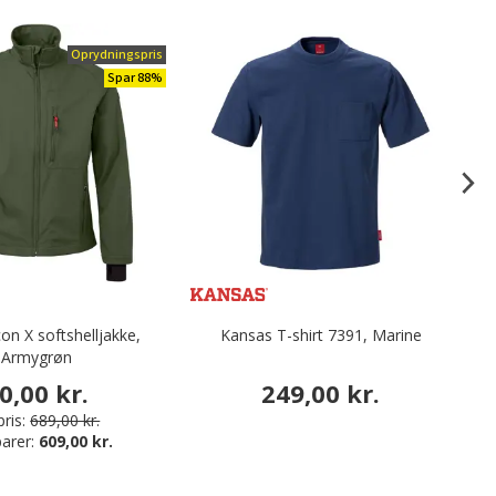
Oprydningspris
Spar 88%
on X softshelljakke,
Kansas T-shirt 7391, Marine
Ma
Armygrøn
0,00 kr.
249,00 kr.
ris:
689,00 kr.
arer:
609,00 kr.