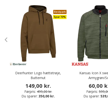
Restparti
Spar 70%
Deerhunter Logo hættetrøje,
Kansas Icon X swe
Butternut
Armygrøn/S
149,00 kr.
60,00 k
Førpris:
499,00 kr.
Førpris:
599,00
Du sparer:
350,00 kr.
Du sparer:
539,