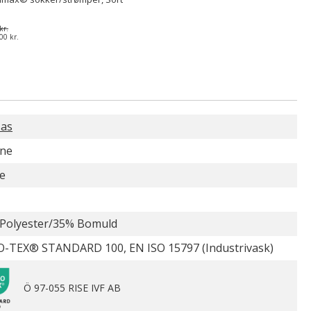
kr.
00 kr.
as
ne
e
Polyester/35% Bomuld
-TEX® STANDARD 100, EN ISO 15797 (Industrivask)
Ö 97-055 RISE IVF AB