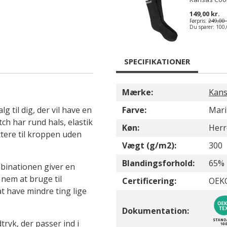
149,00 kr.
Førpris:
249,00 
Du sparer:
100,
SPECIFIKATIONER
Mærke:
Kans
g til dig, der vil have en
Farve:
Mari
ch har rund hals, elastik
Køn:
Herr
ttere til kroppen uden
Vægt (g/m2):
300
Blandingsforhold:
65% 
mbinationen giver en
nem at bruge til
Certificering:
OEKO
 have mindre ting lige
Dokumentation:
tryk, der passer ind i