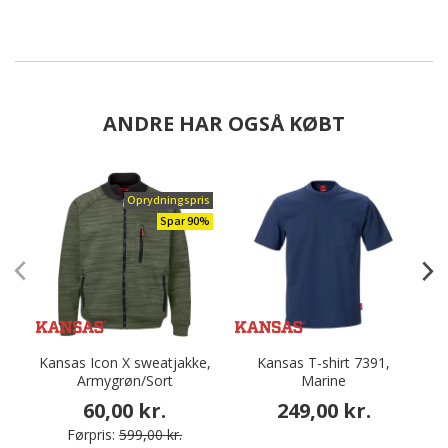
ANDRE HAR OGSÅ KØBT
Oprydningspris
Spar 90%
Kansas Icon X sweatjakke,
Kansas T-shirt 7391,
Armygrøn/Sort
Marine
a
60,00 kr.
249,00 kr.
Førpris:
599,00 kr.