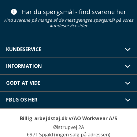
Har du spørgsmål - find svarene her
Find svarene på mange af de mest gængse spørgsmål på vores
kundeservicesider
KUNDESERVICE
INFORMATION
GODT AT VIDE
FØLG OS HER
Billig-arbejdstøj.dk v/AO Workwear A/S
Ølstrupvej 2A
6971 Spjald (ingen salg på adressen)