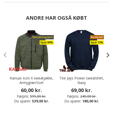
ANDRE HAR OGSÅ KØBT
Oprydningspris
Restparti
Spar 90%
Spar 72%
Kansas Icon X sweatjakke,
Tee Jays Power sweatshirt,
Armygrøn/Sort
Navy
S
60,00 kr.
69,00 kr.
Førpris:
599,00 kr.
Førpris:
249,00 kr.
Du sparer:
539,00 kr.
Du sparer:
180,00 kr.