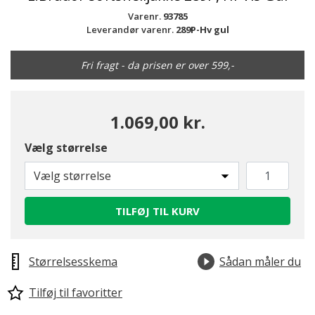
Varenr.
93785
Leverandør varenr.
289P-Hv gul
Fri fragt - da prisen er over 599,-
1.069,00 kr.
Vælg størrelse
Vælg størrelse
TILFØJ TIL KURV
Størrelsesskema
Sådan måler du
Tilføj til favoritter