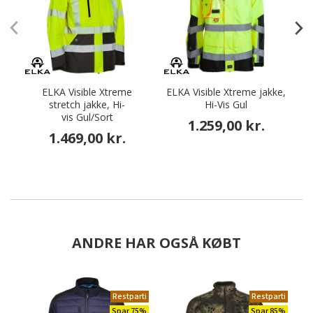
ELKA Visible Xtreme
ELKA Visible Xtreme jakke,
L
stretch jakke, Hi-
Hi-Vis Gul
vis Gul/Sort
1.259,00 kr.
1.469,00 kr.
ANDRE HAR OGSÅ KØBT
Restparti
Restparti
Spar 75%
Spar 85%