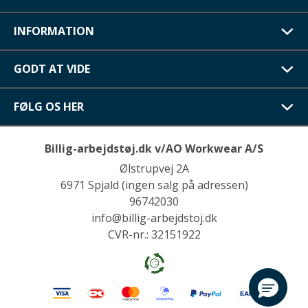
INFORMATION
GODT AT VIDE
FØLG OS HER
Billig-arbejdstøj.dk v/AO Workwear A/S
Ølstrupvej 2A
6971 Spjald (ingen salg på adressen)
96742030
info@billig-arbejdstoj.dk
CVR-nr.: 32151922