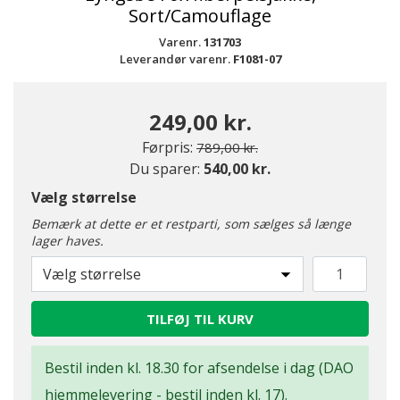
Sort/Camouflage
Varenr.
131703
Leverandør varenr.
F1081-07
249,00 kr.
Pris nedsat fra
til
Førpris:
789,00 kr.
Du sparer:
540,00 kr.
Vælg størrelse
Bemærk at dette er et restparti, som sælges så længe
lager haves.
Vælg størrelse
TILFØJ TIL KURV
Bestil inden kl. 18.30 for afsendelse i dag (DAO
hjemmelevering - bestil inden kl. 17).