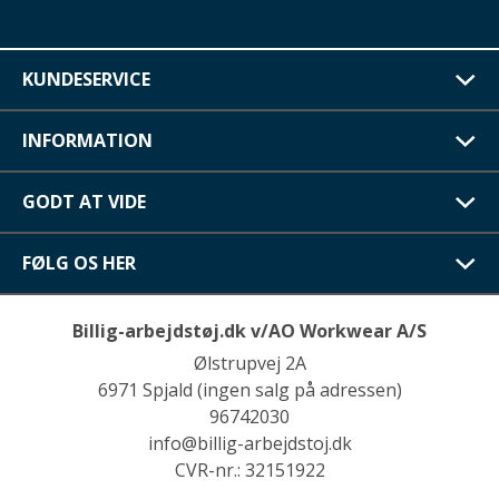
KUNDESERVICE
INFORMATION
GODT AT VIDE
FØLG OS HER
Billig-arbejdstøj.dk v/AO Workwear A/S
Ølstrupvej 2A
6971 Spjald (ingen salg på adressen)
96742030
info@billig-arbejdstoj.dk
CVR-nr.: 32151922