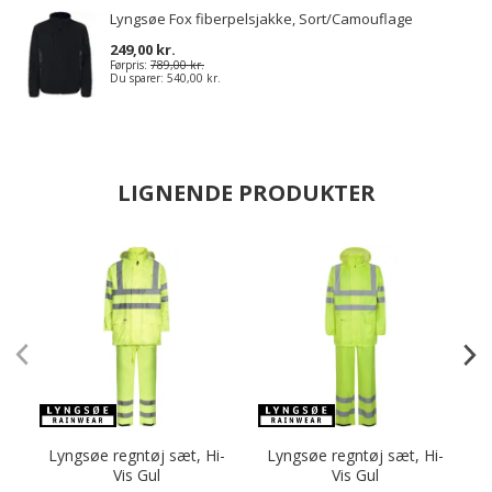
Lyngsøe Fox fiberpelsjakke, Sort/Camouflage
249,00 kr.
Førpris:
789,00 kr.
Du sparer:
540,00 kr.
LIGNENDE PRODUKTER
Lyngsøe regntøj sæt, Hi-
Lyngsøe regntøj sæt, Hi-
E
Vis Gul
Vis Gul