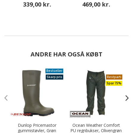
339,00 kr.
469,00 kr.
ANDRE HAR OGSÅ KØBT
Bestseller
Skarp pris
Restparti
Spar 75%
Dunlop Pricemastor
Ocean Weather Comfort
gummistøvler, Grøn
PU regnbukser, Olivengrøn