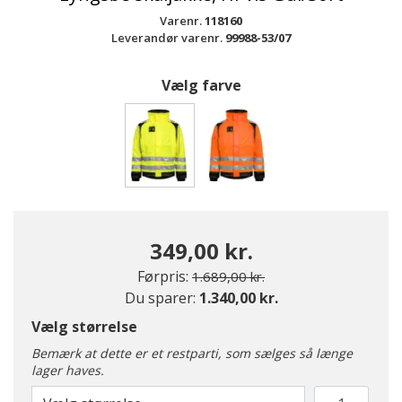
Varenr.
118160
Leverandør varenr.
99988-53/07
Vælg farve
valgte
349,00 kr.
Pris nedsat fra
til
Førpris:
1.689,00 kr.
Du sparer:
1.340,00 kr.
Vælg størrelse
Bemærk at dette er et restparti, som sælges så længe
lager haves.