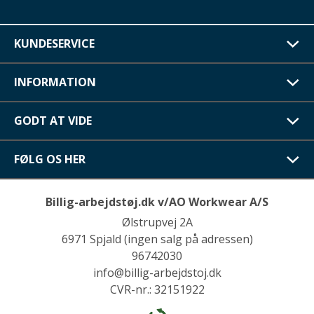
KUNDESERVICE
INFORMATION
GODT AT VIDE
FØLG OS HER
Billig-arbejdstøj.dk v/AO Workwear A/S
Ølstrupvej 2A
6971 Spjald (ingen salg på adressen)
96742030
info@billig-arbejdstoj.dk
CVR-nr.: 32151922