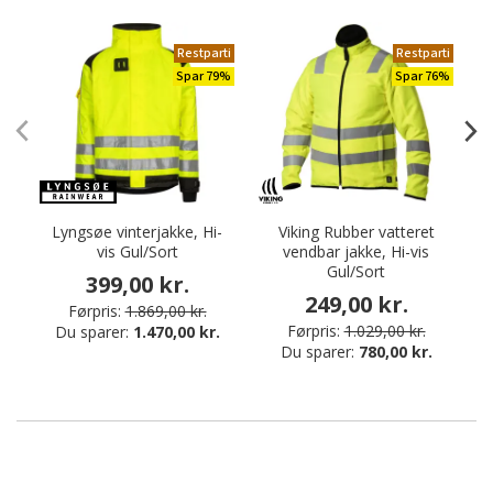
Restparti
Restparti
Spar 79%
Spar 76%
Lyngsøe vinterjakke, Hi-
Viking Rubber vatteret
L
vis Gul/Sort
vendbar jakke, Hi-vis
Gul/Sort
399,00 kr.
249,00 kr.
Førpris:
1.869,00 kr.
Førpris:
1.029,00 kr.
Du sparer:
1.470,00 kr.
Du sparer:
780,00 kr.