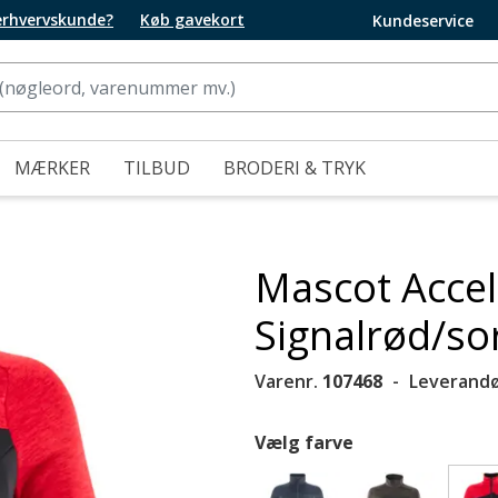
 erhvervskunde?
Køb gavekort
Kundeservice
MÆRKER
TILBUD
BRODERI & TRYK
Mascot Accel
Signalrød/so
Varenr.
107468
Leverandø
Vælg farve