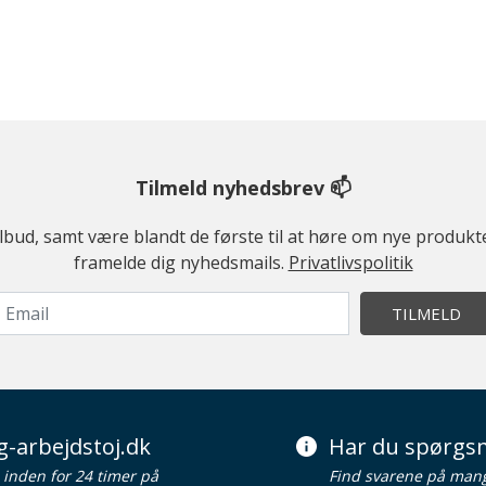
Tilmeld nyhedsbrev 📫
ilbud, samt være blandt de første til at høre om nye produk
framelde dig nyhedsmails.
Privatlivspolitik
TILMELD
g-arbejdstoj.dk
Har du spørgsm
d inden for 24 timer på
Find svarene på man