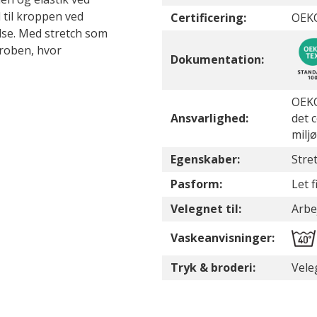
 til kroppen ved
Certificering:
OEK
lse. Med stretch som
eroben, hvor
Dokumentation:
OEKO
Ansvarlighed:
det 
milj
Egenskaber:
Stre
Pasform:
Let 
Velegnet til:
Arbe
Vaskeanvisninger:
Tryk & broderi:
Vele