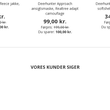
leece jakke,
Deerhunter Approach
Deerhunt
ansigtsmaske, Realtree adapt
softshel
camouflage
r.
3
99,00 kr.
 kr.
Førp
00 kr.
Du sp
Førpris:
199,00 kr.
Du sparer:
100,00 kr.
VORES KUNDER SIGER