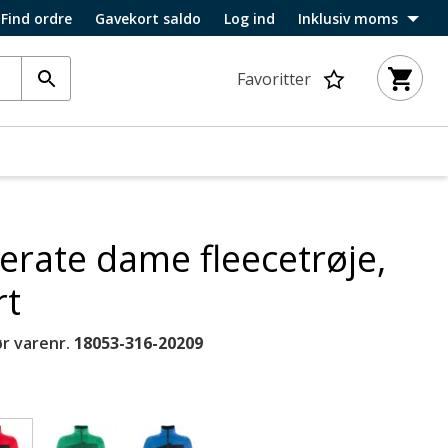
Find ordre
Gavekort saldo
Log ind
Inklusiv moms
Favoritter
erate dame fleecetrøje,
rt
r varenr.
18053-316-20209