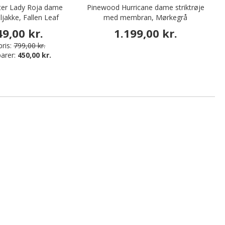
er Lady Roja dame
Pinewood Hurricane dame striktrøje
W
ljakke, Fallen Leaf
med membran, Mørkegrå
49,00 kr.
1.199,00 kr.
ris:
799,00 kr.
arer:
450,00 kr.