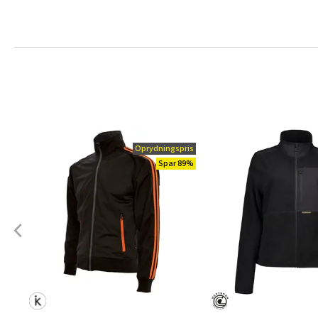
Oprydningspris
Spar 89%