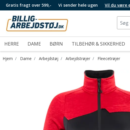
Gratis fragt over 599,-
Vi sender hele ugen
Vil du være
HERRE
DAME
BØRN
TILBEHØR & SIKKERHED
Hjem
Dame
Arbejdstøj
Arbejdstrøjer
Fleecetrøjer