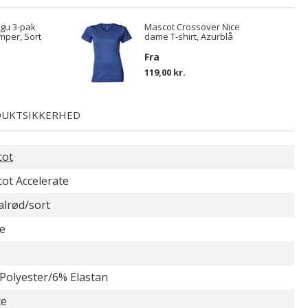
gu 3-pak
Mascot Crossover Nice
mper, Sort
dame T-shirt, Azurblå
Fra
119,00 kr.
UKTSIKKERHED
cot
ot Accelerate
alrød/sort
e
Polyester/6% Elastan
ce