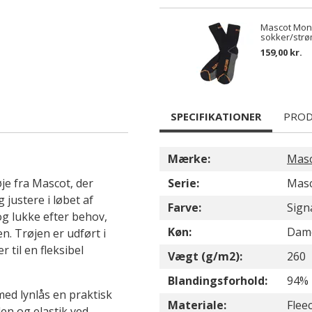
Mascot Mon
sokker/strø
159,00 kr.
SPECIFIKATIONER
PROD
Mærke:
Mas
je fra Mascot, der
Serie:
Masc
 justere i løbet af
Farve:
Sign
g lukke efter behov,
Køn:
Dam
. Trøjen er udført i
til en fleksibel
Vægt (g/m2):
260
Blandingsforhold:
94% 
ed lynlås en praktisk
Materiale:
Flee
den og elastik ved