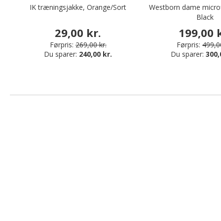
IK træningsjakke, Orange/Sort
Westborn dame microf
Black
29,00 kr.
199,00 k
Førpris:
269,00 kr.
Førpris:
499,00
Du sparer:
240,00 kr.
Du sparer:
300,