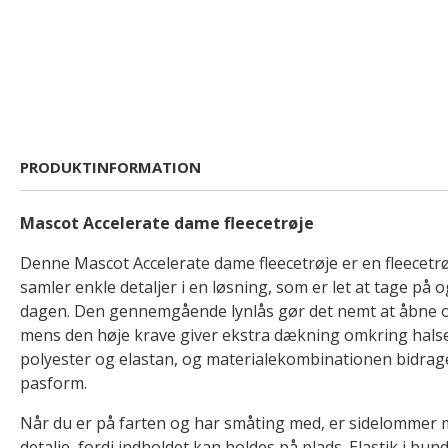
PRODUKTINFORMATION
Mascot Accelerate dame fleecetrøje
Denne Mascot Accelerate dame fleecetrøje er en fleecetrø
samler enkle detaljer i en løsning, som er let at tage på og
dagen. Den gennemgående lynlås gør det nemt at åbne o
mens den høje krave giver ekstra dækning omkring halsen
polyester og elastan, og materialekombinationen bidrager 
pasform.
Når du er på farten og har småting med, er sidelommer m
detalje, fordi indholdet kan holdes på plads. Elastik i bun