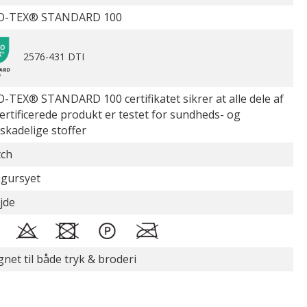
O-TEX® STANDARD 100
2576-431 DTI
-TEX® STANDARD 100 certifikatet sikrer at alle dele af
certificerede produkt er testet for sundheds- og
øskadelige stoffer
tch
figursyet
jde
gnet til både tryk & broderi