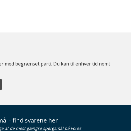
ter med begrænset parti. Du kan til enhver tid nemt
ål - find svarene her
ge af de mest gængse spørgsmål på vores