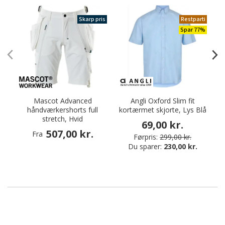
Skarp pris
Restparti
Spar 77%
Mascot Advanced
Angli Oxford Slim fit
håndværkershorts full
kortærmet skjorte, Lys Blå
stretch, Hvid
69,00 kr.
507,00 kr.
Fra
Førpris:
299,00 kr.
Du sparer:
230,00 kr.