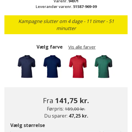
Varenr.
94971
Leverandør varenr.
51587-969-09
Kampagne slutter om 4 dage - 11 timer - 51
minutter
Vælg farve
Vis alle farver
Fra
141,75 kr.
Pris nedsat fra
til
Førpris:
189,00 kr.
Du sparer:
47,25 kr.
valgte
Vælg størrelse