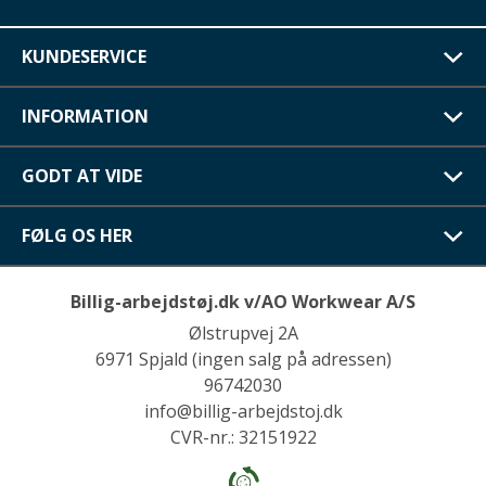
KUNDESERVICE
INFORMATION
GODT AT VIDE
FØLG OS HER
Billig-arbejdstøj.dk v/AO Workwear A/S
Ølstrupvej 2A
6971 Spjald (ingen salg på adressen)
96742030
info@billig-arbejdstoj.dk
CVR-nr.: 32151922