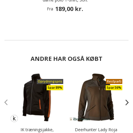
189,00 kr.
Fra
ANDRE HAR OGSÅ KØBT
Oprydningspris
Restparti
Spar 89%
Spar 56%
IK træningsjakke,
Deerhunter Lady Roja
D